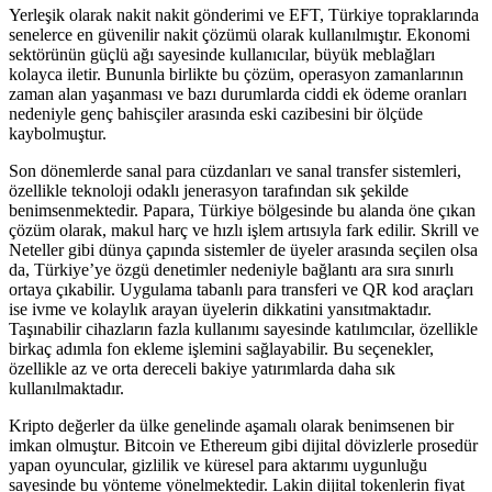
Yerleşik olarak nakit nakit gönderimi ve EFT, Türkiye topraklarında
senelerce en güvenilir nakit çözümü olarak kullanılmıştır. Ekonomi
sektörünün güçlü ağı sayesinde kullanıcılar, büyük meblağları
kolayca iletir. Bununla birlikte bu çözüm, operasyon zamanlarının
zaman alan yaşanması ve bazı durumlarda ciddi ek ödeme oranları
nedeniyle genç bahisçiler arasında eski cazibesini bir ölçüde
kaybolmuştur.
Son dönemlerde sanal para cüzdanları ve sanal transfer sistemleri,
özellikle teknoloji odaklı jenerasyon tarafından sık şekilde
benimsenmektedir. Papara, Türkiye bölgesinde bu alanda öne çıkan
çözüm olarak, makul harç ve hızlı işlem artısıyla fark edilir. Skrill ve
Neteller gibi dünya çapında sistemler de üyeler arasında seçilen olsa
da, Türkiye’ye özgü denetimler nedeniyle bağlantı ara sıra sınırlı
ortaya çıkabilir. Uygulama tabanlı para transferi ve QR kod araçları
ise ivme ve kolaylık arayan üyelerin dikkatini yansıtmaktadır.
Taşınabilir cihazların fazla kullanımı sayesinde katılımcılar, özellikle
birkaç adımla fon ekleme işlemini sağlayabilir. Bu seçenekler,
özellikle az ve orta dereceli bakiye yatırımlarda daha sık
kullanılmaktadır.
Kripto değerler da ülke genelinde aşamalı olarak benimsenen bir
imkan olmuştur. Bitcoin ve Ethereum gibi dijital dövizlerle prosedür
yapan oyuncular, gizlilik ve küresel para aktarımı uygunluğu
sayesinde bu yönteme yönelmektedir. Lakin dijital tokenlerin fiyat