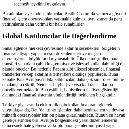
seçeneği teşvikini uygulayın.
Bu adımlar sayesinde katılımcılar, Bettilt Casino’da yalnızca güvenli
finansal işlem operasyonları yapmakla kalmaz, aynı zamanda para
yatırımlarını daha verimli bir hale sunabilirler.
Global Katılımcılar ile Değerlendirme
Sanal eğlence merkezi çevresinde aktarım seçenekleri, bölgelerin
finansal altyapı yapısı, meşru düzenlemeleri ve müşteri
davranışlarına büyük farklar yansıtabilir. Ülkede müşteriler, para
transferi yaparken çabukluk, emniyet ve işlevsel kullanılabilirliği ön
planda önceler. Bu nedenle Papara gibi ülkesel sistemler, finansal
transferler ve cep aktarım alternatifleri oldukça popülerdir. Buna
karşılık Kıta Avrupası’ndaki katılımcılar, daha çok sınır ötesi online
cüzdanlara (Skrill, Neteller, PayPal) ve visa kart tahsilatlarına
öncelik vermektedir. Bu çeşitlilik, bahisçilerin faaliyet gösterdiği
alanındaki finansal sistemin yönlendirdiği beklenen bir çıktıdır.
Türkiye piyasasında elektronik coin kullanılma oranı giderek
yaygınlaşsa da, Batı’da kripto işlemleri daha benimsenen ve devasa
miktarlı operasyonlar için ön plana çıkarılmaktadır. Bunun en hayati
gerekçelerinden biri, Avrupa bölgesindeki yasal düzenlemelerin
daha esnek hale gelmesi ve kripto para işlemlerinin yasal yapı