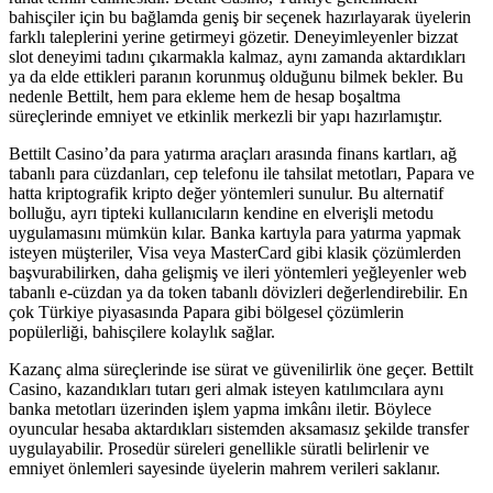
bahisçiler için bu bağlamda geniş bir seçenek hazırlayarak üyelerin
farklı taleplerini yerine getirmeyi gözetir. Deneyimleyenler bizzat
slot deneyimi tadını çıkarmakla kalmaz, aynı zamanda aktardıkları
ya da elde ettikleri paranın korunmuş olduğunu bilmek bekler. Bu
nedenle Bettilt, hem para ekleme hem de hesap boşaltma
süreçlerinde emniyet ve etkinlik merkezli bir yapı hazırlamıştır.
Bettilt Casino’da para yatırma araçları arasında finans kartları, ağ
tabanlı para cüzdanları, cep telefonu ile tahsilat metotları, Papara ve
hatta kriptografik kripto değer yöntemleri sunulur. Bu alternatif
bolluğu, ayrı tipteki kullanıcıların kendine en elverişli metodu
uygulamasını mümkün kılar. Banka kartıyla para yatırma yapmak
isteyen müşteriler, Visa veya MasterCard gibi klasik çözümlerden
başvurabilirken, daha gelişmiş ve ileri yöntemleri yeğleyenler web
tabanlı e-cüzdan ya da token tabanlı dövizleri değerlendirebilir. En
çok Türkiye piyasasında Papara gibi bölgesel çözümlerin
popülerliği, bahisçilere kolaylık sağlar.
Kazanç alma süreçlerinde ise sürat ve güvenilirlik öne geçer. Bettilt
Casino, kazandıkları tutarı geri almak isteyen katılımcılara aynı
banka metotları üzerinden işlem yapma imkânı iletir. Böylece
oyuncular hesaba aktardıkları sistemden aksamasız şekilde transfer
uygulayabilir. Prosedür süreleri genellikle süratli belirlenir ve
emniyet önlemleri sayesinde üyelerin mahrem verileri saklanır.