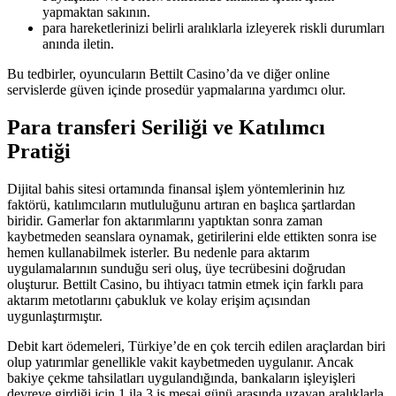
yapmaktan sakının.
para hareketlerinizi belirli aralıklarla izleyerek riskli durumları
anında iletin.
Bu tedbirler, oyuncuların Bettilt Casino’da ve diğer online
servislerde güven içinde prosedür yapmalarına yardımcı olur.
Para transferi Seriliği ve Katılımcı
Pratiği
Dijital bahis sitesi ortamında finansal işlem yöntemlerinin hız
faktörü, katılımcıların mutluluğunu artıran en başlıca şartlardan
biridir. Gamerlar fon aktarımlarını yaptıktan sonra zaman
kaybetmeden seanslara oynamak, getirilerini elde ettikten sonra ise
hemen kullanabilmek isterler. Bu nedenle para aktarım
uygulamalarının sunduğu seri oluş, üye tecrübesini doğrudan
oluşturur. Bettilt Casino, bu ihtiyacı tatmin etmek için farklı para
aktarım metotlarını çabukluk ve kolay erişim açısından
uygunlaştırmıştır.
Debit kart ödemeleri, Türkiye’de en çok tercih edilen araçlardan biri
olup yatırımlar genellikle vakit kaybetmeden uygulanır. Ancak
bakiye çekme tahsilatları uygulandığında, bankaların işleyişleri
devreye girdiği için 1 ila 3 iş mesai günü arasında uzayan aralıklarla