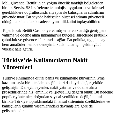
Mali güvence, Bettilt’in en yoğun öncelik tanıdığı bölgelerden
biridir. Servis, SSL şifreleme teknolojisi uygulaması ve küresel
gerekliliklere doğrultusunda altyapısı ile bahisçilerin adımlarını
güvende tutar. Bu sayede bahisçiler, bütçesel adımın güvenceli
olduğuna rahat olarak sadece oyuna dikkatini toplayabilirler.
Toparlarsak Bettilt Casino, yerel müşterilere aktardığı geniş para
yatırma ve ödeme alma imkanlarıyla bütçesel süreçlerde pratiklik,
çabukluk ve güvencesi bir arada sağlar. Bu politika, uygulamayı
hem amatörler hem de deneyimli kullanıcılar için çekim gücü
yüksek hale getirir.
Türkiye’de Kullanıcıların Nakit
Yöntemleri
Türkiye sınırlarında dijital bahis ve kumarhane kulvarının ivme
kazanmasıyla birlikte ödeme eğilimleri da kayda değer şekilde
gelişmiştir. Deneyimleyenler, nakit yatırma ve ödeme alma
prosedürlerinde hız, eminlik ve işlevselliği değerli bulur. Bu nedenle
popüler yöntemler, doğrudan sayısal yeniliklere değil, bununla
birlikte Türkiye topraklarındaki finansal sisteminin özelliklerine ve
bahisçilerin günlük yaşamlarındaki davranışlara göre de
gelişmektedir.