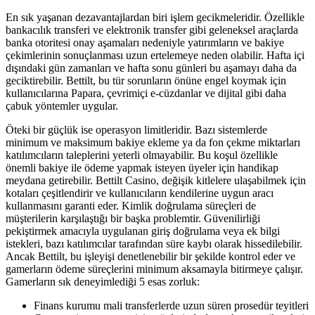
En sık yaşanan dezavantajlardan biri işlem gecikmeleridir. Özellikle
bankacılık transferi ve elektronik transfer gibi geleneksel araçlarda
banka otoritesi onay aşamaları nedeniyle yatırımların ve bakiye
çekimlerinin sonuçlanması uzun ertelemeye neden olabilir. Hafta içi
dışındaki gün zamanları ve hafta sonu günleri bu aşamayı daha da
geciktirebilir. Bettilt, bu tür sorunların önüne engel koymak için
kullanıcılarına Papara, çevrimiçi e-cüzdanlar ve dijital gibi daha
çabuk yöntemler uygular.
Öteki bir güçlük ise operasyon limitleridir. Bazı sistemlerde
minimum ve maksimum bakiye ekleme ya da fon çekme miktarları
katılımcıların taleplerini yeterli olmayabilir. Bu koşul özellikle
önemli bakiye ile ödeme yapmak isteyen üyeler için handikap
meydana getirebilir. Bettilt Casino, değişik kitlelere ulaşabilmek için
kotaları çeşitlendirir ve kullanıcıların kendilerine uygun aracı
kullanmasını garanti eder. Kimlik doğrulama süreçleri de
müşterilerin karşılaştığı bir başka problemtir. Güvenilirliği
pekiştirmek amacıyla uygulanan giriş doğrulama veya ek bilgi
istekleri, bazı katılımcılar tarafından süre kaybı olarak hissedilebilir.
Ancak Bettilt, bu işleyişi denetlenebilir bir şekilde kontrol eder ve
gamerların ödeme süreçlerini minimum aksamayla bitirmeye çalışır.
Gamerların sık deneyimlediği 5 esas zorluk:
Finans kurumu mali transferlerde uzun süren prosedür teyitleri