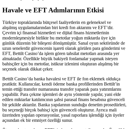
Havale ve EFT Adımlarının Etkisi
Türkiye topraklarında bütçesel faaliyetlerin en geleneksel ve
alışılmış uygulamalarından biri kredi fon aktarımı ve EFT’dir.
Çevrim içi finansal hizmetleri ve dijital finans hizmetlerinin
modernleşmesiyle birlikte bu metotlar yoğun miktarda üye için
günlük düzenin bir bileşeni dönüşmüştür. Sanal oyun sektöründe de
uzun senelerdir güvencenin işareti olarak görülen para gönderimi ve
EFT, Bettilt Casino’da işlem gören tahsilat metotları arasında yer
almaktadır. Özellikle büyük bakiyeli fonlamalar yapmak isteyen
bahisçiler için bu metotlar, istikrar izlenimi oluşturan alışılmış bir
seçenek olarak dikkat çeker.
Bettilt Casino’da banka havalesi ve EFT ile fon eklemek oldukça
pratiktir. Kullanıcılar, kendi ödeme banka profillerinden Bettilt’in
temin ettiği transfer numarasına transfer yaparak para yatırımlarını
yapabilir. Para çekme işlemleri de aynı yöntemle yapılır, yani elde
edilen miktarlar katılımcının şahsi parasal finans hesabına güvenceli
bir şekilde aktarılır. Banka yapılarının sunduğu denetim prosedürleri,
bu seçeneği birçok bahisçi için güvenceli oluşturur. Ayrıca mali
üzerinden yapılan operasyonlar, yasal raporlara işlendiği için üyeler
açısından ek bir emniyet özelliği sunur.