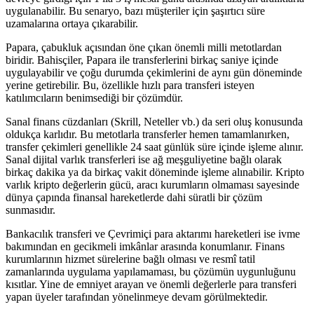
uygulanabilir. Bu senaryo, bazı müşteriler için şaşırtıcı süre
uzamalarına ortaya çıkarabilir.
Papara, çabukluk açısından öne çıkan önemli milli metotlardan
biridir. Bahisçiler, Papara ile transferlerini birkaç saniye içinde
uygulayabilir ve çoğu durumda çekimlerini de aynı gün döneminde
yerine getirebilir. Bu, özellikle hızlı para transferi isteyen
katılımcıların benimsediği bir çözümdür.
Sanal finans cüzdanları (Skrill, Neteller vb.) da seri oluş konusunda
oldukça karlıdır. Bu metotlarla transferler hemen tamamlanırken,
transfer çekimleri genellikle 24 saat günlük süre içinde işleme alınır.
Sanal dijital varlık transferleri ise ağ meşguliyetine bağlı olarak
birkaç dakika ya da birkaç vakit döneminde işleme alınabilir. Kripto
varlık kripto değerlerin gücü, aracı kurumların olmaması sayesinde
dünya çapında finansal hareketlerde dahi süratli bir çözüm
sunmasıdır.
Bankacılık transferi ve Çevrimiçi para aktarımı hareketleri ise ivme
bakımından en gecikmeli imkânlar arasında konumlanır. Finans
kurumlarının hizmet sürelerine bağlı olması ve resmî tatil
zamanlarında uygulama yapılamaması, bu çözümün uygunluğunu
kısıtlar. Yine de emniyet arayan ve önemli değerlerle para transferi
yapan üyeler tarafından yönelinmeye devam görülmektedir.