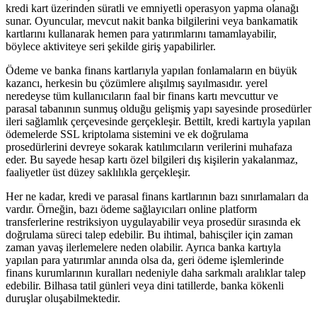
kredi kart üzerinden süratli ve emniyetli operasyon yapma olanağı
sunar. Oyuncular, mevcut nakit banka bilgilerini veya bankamatik
kartlarını kullanarak hemen para yatırımlarını tamamlayabilir,
böylece aktiviteye seri şekilde giriş yapabilirler.
Ödeme ve banka finans kartlarıyla yapılan fonlamaların en büyük
kazancı, herkesin bu çözümlere alışılmış sayılmasıdır. yerel
neredeyse tüm kullanıcıların faal bir finans kartı mevcuttur ve
parasal tabanının sunmuş olduğu gelişmiş yapı sayesinde prosedürler
ileri sağlamlık çerçevesinde gerçekleşir. Bettilt, kredi kartıyla yapılan
ödemelerde SSL kriptolama sistemini ve ek doğrulama
prosedürlerini devreye sokarak katılımcıların verilerini muhafaza
eder. Bu sayede hesap kartı özel bilgileri dış kişilerin yakalanmaz,
faaliyetler üst düzey saklılıkla gerçekleşir.
Her ne kadar, kredi ve parasal finans kartlarının bazı sınırlamaları da
vardır. Örneğin, bazı ödeme sağlayıcıları online platform
transferlerine restriksiyon uygulayabilir veya prosedür sırasında ek
doğrulama süreci talep edebilir. Bu ihtimal, bahisçiler için zaman
zaman yavaş ilerlemelere neden olabilir. Ayrıca banka kartıyla
yapılan para yatırımlar anında olsa da, geri ödeme işlemlerinde
finans kurumlarının kuralları nedeniyle daha sarkmalı aralıklar talep
edebilir. Bilhasa tatil günleri veya dini tatillerde, banka kökenli
duruşlar oluşabilmektedir.