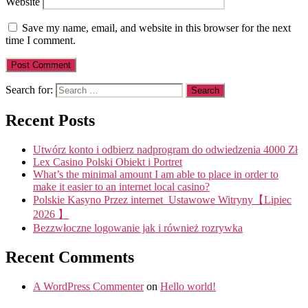
Website
Save my name, email, and website in this browser for the next
time I comment.
Search for:
Recent Posts
Utwórz konto i odbierz nadprogram do odwiedzenia 4000 Zł
Lex Casino Polski Obiekt i Portret
What’s the minimal amount I am able to place in order to
make it easier to an internet local casino?
Polskie Kasyno Przez internet ️ Ustawowe Witryny【Lipiec
2026 】
Bezzwłoczne logowanie jak i również rozrywka
Recent Comments
A WordPress Commenter
on
Hello world!