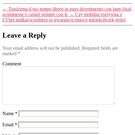
←
Trasforma il tuo tempo libero in puro divertimento con lapp Sisal,
scommesse e casinò sempre con te
→
Czy mobilna rozrywka z
LVbet aplikacja pobierz to gwarancja emocji gdziekolwiek jesteś
Leave a Reply
Your email address will not be published.
Required fields are
marked
*
Comment
Name
*
Email
*