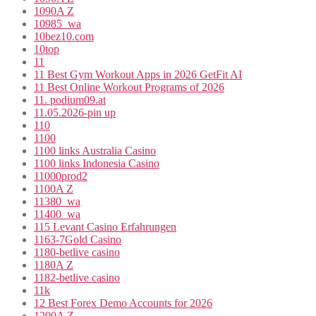
1090A Z
10985_wa
10bez10.com
10top
11
11 Best Gym Workout Apps in 2026 GetFit AI
11 Best Online Workout Programs of 2026
11. podium09.at
11.05.2026-pin up
110
1100
1100 links Australia Casino
1100 links Indonesia Casino
11000prod2
1100A Z
11380_wa
11400_wa
115 Levant Casino Erfahrungen
1163-7Gold Casino
1180-betlive casino
1180A Z
1182-betlive casino
11k
12 Best Forex Demo Accounts for 2026
1200A Z