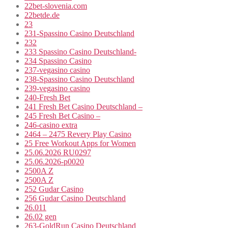
22bet-slovenia.com
22betde.de
23
231-Spassino Casino Deutschland
232
233 Spassino Casino Deutschland-
234 Spassino Casino
237-vegasino casino
238-Spassino Casino Deutschland
239-vegasino casino
240-Fresh Bet
241 Fresh Bet Casino Deutschland –
245 Fresh Bet Casino –
246-casino extra
2464 – 2475 Revery Play Casino
25 Free Workout Apps for Women
25.06.2026 RU0297
25.06.2026-p0020
2500A Z
2500A Z
252 Gudar Casino
256 Gudar Casino Deutschland
26.011
26.02 gen
263-GoldRun Casino Deutschland