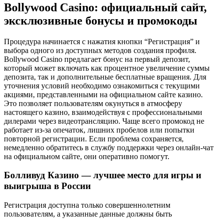
Bollywood Casino: официальный сайт,
эксклюзивные бонусы и промокоды
Процедура начинается с нажатия кнопки “Регистрация” и
выбора одного из доступных методов создания профиля.
Bollywood Casino предлагает бонус на первый депозит,
который может включать как процентное увеличение суммы
депозита, так и дополнительные бесплатные вращения. Для
уточнения условий необходимо ознакомиться с текущими
акциями, представленными на официальном сайте казино.
Это позволяет пользователям окунуться в атмосферу
настоящего казино, взаимодействуя с профессиональными
дилерами через видеотрансляцию. Чаще всего промокод не
работает из-за опечаток, лишних пробелов или попытки
повторной регистрации. Если проблема сохраняется,
немедленно обратитесь в службу поддержки через онлайн-чат
на официальном сайте, они оперативно помогут.
Болливуд Казино — лучшее место для игры и
выигрыша в России
Регистрация доступна только совершеннолетним
пользователям, а указанные данные должны быть