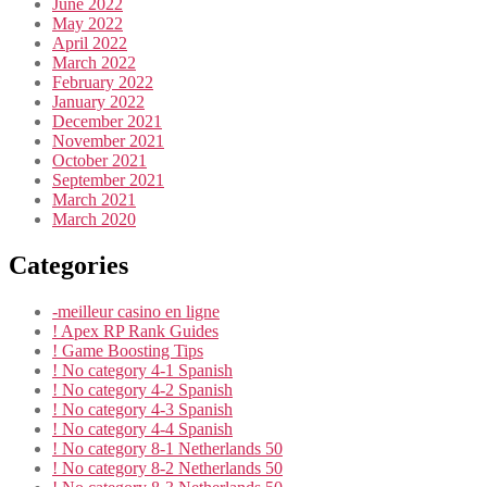
June 2022
May 2022
April 2022
March 2022
February 2022
January 2022
December 2021
November 2021
October 2021
September 2021
March 2021
March 2020
Categories
-meilleur casino en ligne
! Apex RP Rank Guides
! Game Boosting Tips
! No category 4-1 Spanish
! No category 4-2 Spanish
! No category 4-3 Spanish
! No category 4-4 Spanish
! No category 8-1 Netherlands 50
! No category 8-2 Netherlands 50