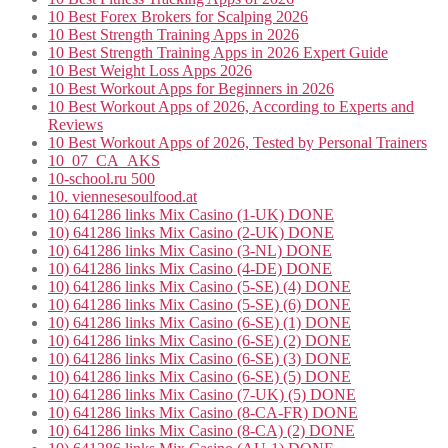
10 Best Forex Brokers for Scalping 2026
10 Best Strength Training Apps in 2026
10 Best Strength Training Apps in 2026 Expert Guide
10 Best Weight Loss Apps 2026
10 Best Workout Apps for Beginners in 2026
10 Best Workout Apps of 2026, According to Experts and
Reviews
10 Best Workout Apps of 2026, Tested by Personal Trainers
10_07_CA_AKS
10-school.ru 500
10. viennesesoulfood.at
10) 641286 links Mix Casino (1-UK) DONE
10) 641286 links Mix Casino (2-UK) DONE
10) 641286 links Mix Casino (3-NL) DONE
10) 641286 links Mix Casino (4-DE) DONE
10) 641286 links Mix Casino (5-SE) (4) DONE
10) 641286 links Mix Casino (5-SE) (6) DONE
10) 641286 links Mix Casino (6-SE) (1) DONE
10) 641286 links Mix Casino (6-SE) (2) DONE
10) 641286 links Mix Casino (6-SE) (3) DONE
10) 641286 links Mix Casino (6-SE) (5) DONE
10) 641286 links Mix Casino (7-UK) (5) DONE
10) 641286 links Mix Casino (8-CA-FR) DONE
10) 641286 links Mix Casino (8-CA) (2) DONE