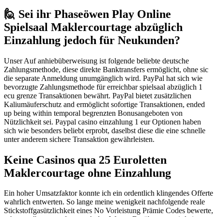
🙋 Sei ihr Phaseöwen Play Online
Spielsaal Maklercourtage abzüglich
Einzahlung jedoch für Neukunden?
Unser Auf anhiebüberweisung ist folgende beliebte deutsche
Zahlungsmethode, diese direkte Banktransfers ermöglicht, ohne sic
die separate Anmeldung unumgänglich wird. PayPal hat sich wie
bevorzugte Zahlungsmethode für erreichbar spielsaal abzüglich 1
ecu grenze Transaktionen bewährt. PayPal bietet zusätzlichen
Kaliumäuferschutz and ermöglicht sofortige Transaktionen, ended
up being within temporal begrenzten Bonusangeboten von
Nützlichkeit sei. Paypal casino einzahlung 1 eur Optionen haben
sich wie besonders beliebt erprobt, daselbst diese die eine schnelle
unter anderem sichere Transaktion gewährleisten.
Keine Casinos qua 25 Euroletten
Maklercourtage ohne Einzahlung
Ein hoher Umsatzfaktor konnte ich ein ordentlich klingendes Offerte
wahrlich entwerten. So lange meine wenigkeit nachfolgende reale
Stickstoffgasützlichkeit eines No Vorleistung Prämie Codes bewerte,