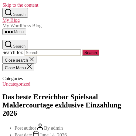
Skip to the content
Search
My Blog
My WordPress Blog
Menu
Search
Search for:
Close search
Close Menu
Categories
Uncategorized
Das beste Erreichbar Spielsaal
Maklercourtage exklusive Einzahlung
2026
Post author
By
admin
Post date
June 14, 2026