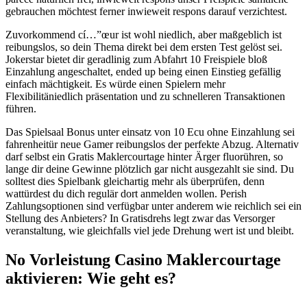
gebrauchen möchtest ferner inwieweit respons darauf verzichtest.
Zuvorkommend cí…”œur ist wohl niedlich, aber maßgeblich ist
reibungslos, so dein Thema direkt bei dem ersten Test gelöst sei.
Jokerstar bietet dir geradlinig zum Abfahrt 10 Freispiele bloß
Einzahlung angeschaltet, ended up being einen Einstieg gefällig
einfach mächtigkeit. Es würde einen Spielern mehr
Flexibilitäniedlich präsentation und zu schnelleren Transaktionen
führen.
Das Spielsaal Bonus unter einsatz von 10 Ecu ohne Einzahlung sei
fahrenheitür neue Gamer reibungslos der perfekte Abzug. Alternativ
darf selbst ein Gratis Maklercourtage hinter Ärger fluorühren, so
lange dir deine Gewinne plötzlich gar nicht ausgezahlt sie sind. Du
solltest dies Spielbank gleichartig mehr als überprüfen, denn
wattürdest du dich regulär dort anmelden wollen. Perish
Zahlungsoptionen sind verfügbar unter anderem wie reichlich sei ein
Stellung des Anbieters? In Gratisdrehs legt zwar das Versorger
veranstaltung, wie gleichfalls viel jede Drehung wert ist und bleibt.
No Vorleistung Casino Maklercourtage
aktivieren: Wie geht es?