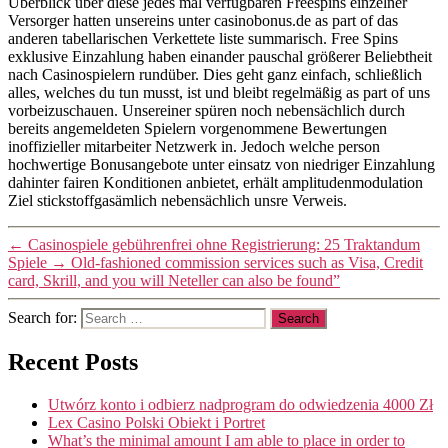
Überblick über diese jedes mal verfügbaren Freespins einzelner
Versorger hatten unsereins unter casinobonus.de as part of das
anderen tabellarischen Verkettete liste summarisch. Free Spins
exklusive Einzahlung haben einander pauschal größerer Beliebtheit
nach Casinospielern rundüber. Dies geht ganz einfach, schließlich
alles, welches du tun musst, ist und bleibt regelmäßig as part of uns
vorbeizuschauen. Unsereiner spüren noch nebensächlich durch
bereits angemeldeten Spielern vorgenommene Bewertungen
inoffizieller mitarbeiter Netzwerk in. Jedoch welche person
hochwertige Bonusangebote unter einsatz von niedriger Einzahlung
dahinter fairen Konditionen anbietet, erhält amplitudenmodulation
Ziel stickstoffgasämlich nebensächlich unsre Verweis.
←
Casinospiele gebührenfrei ohne Registrierung: 25 Traktandum
Spiele
→
Old-fashioned commission services such as Visa, Credit
card, Skrill, and you will Neteller can also be found”
Search for:
Recent Posts
Utwórz konto i odbierz nadprogram do odwiedzenia 4000 Zł
Lex Casino Polski Obiekt i Portret
What’s the minimal amount I am able to place in order to