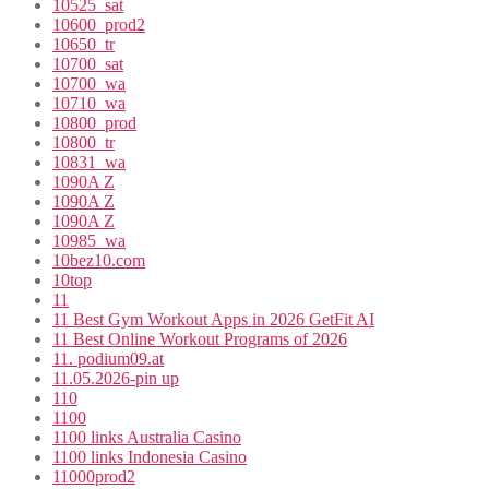
10525_sat
10600_prod2
10650_tr
10700_sat
10700_wa
10710_wa
10800_prod
10800_tr
10831_wa
1090A Z
1090A Z
1090A Z
10985_wa
10bez10.com
10top
11
11 Best Gym Workout Apps in 2026 GetFit AI
11 Best Online Workout Programs of 2026
11. podium09.at
11.05.2026-pin up
110
1100
1100 links Australia Casino
1100 links Indonesia Casino
11000prod2