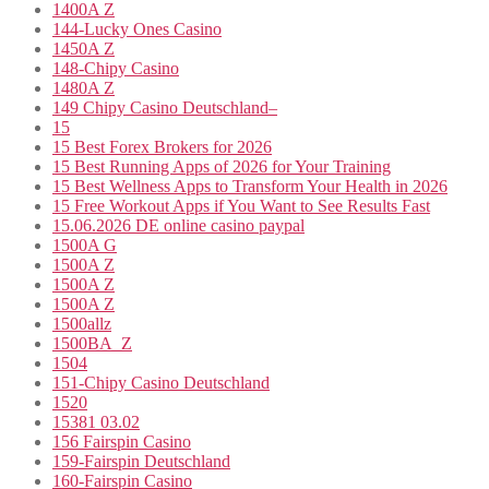
1400A Z
144-Lucky Ones Casino
1450A Z
148-Chipy Casino
1480A Z
149 Chipy Casino Deutschland–
15
15 Best Forex Brokers for 2026
15 Best Running Apps of 2026 for Your Training
15 Best Wellness Apps to Transform Your Health in 2026
15 Free Workout Apps if You Want to See Results Fast
15.06.2026 DE online casino paypal
1500A G
1500A Z
1500A Z
1500A Z
1500allz
1500BA_Z
1504
151-Chipy Casino Deutschland
1520
15381 03.02
156 Fairspin Casino
159-Fairspin Deutschland
160-Fairspin Casino