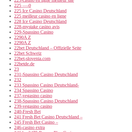
223-casino en ligne meilleur site
225 —-0
225 Ice Casino Deutschland
225 meilleur casino en ligne
228 Ice Casino Deutschland
228-mystake casino avis
229-Spassino Casino
2290A Z
2290A Z
22bet Deutschland – Offizielle Seite
22bet Schweiz
22bet-slovenia.com
22betde.de
23
231-Spassino Casino Deutschland
232
233 Spassino Casino Deutschland-
234 Spassino Casino
237-vegasino casino
238-Spassino Casino Deutschland
239-vegasino casino
240-Fresh Bet
241 Fresh Bet Casino Deutschland –
245 Fresh Bet Casino –
246-casino extra