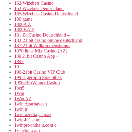
162-Wizebets Casino
163 Wizebets Deutschland
165-Wizebets Casino Deutschland
180 game
1800A Z
1800BA Z
181 ZetCasino Deutschland –
183-21 bit casino online deutschland
187-21bit Willkommensbonus
1870 links Mix Casino (AZ)
189 21bit Casino App –
1897
19
196-21bit Casino VIP Club
199-TigerSpin Spielothek
1996-BroWinner Casino
1bet5
1Win
1Win AZ
1win Azərbaycan
1win tr
1win-azerbaycan.az
1win-br1.com
1winpro-india.it.com c
1x-betph.com