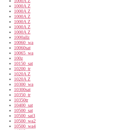
1000A Z
1000A Z
1000A Z
1000A Z
1000A Z
1000A Z
1000A Z
1000allz
10060_wa
10060sat
10065_wa
100z
10150_sat
10200_tr
1020A Z
1020A Z
10300_wa
10300sat
10350_tr
10350tr
10400_sat
10500_sat
10500_sat3
10500_wa2
10500_wa4