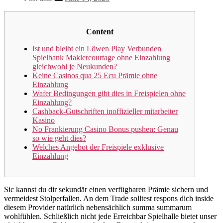
Content
Ist und bleibt ein Löwen Play Verbunden
Spielbank Maklercourtage ohne Einzahlung
gleichwohl je Neukunden?
Keine Casinos qua 25 Ecu Prämie ohne
Einzahlung
Wafer Bedingungen gibt dies in Freispielen ohne
Einzahlung?
Cashback-Gutschriften inoffizieller mitarbeiter
Kasino
No Frankierung Casino Bonus pushen: Genau
so wie geht dies?
Welches Angebot der Freispiele exklusive
Einzahlung
Sic kannst du dir sekundär einen verfügbaren Prämie sichern und
vermeidest Stolperfallen. An dem Trade solltest respons dich inside
diesem Provider natürlich nebensächlich summa summarum
wohlfühlen. Schließlich nicht jede Erreichbar Spielhalle bietet unser