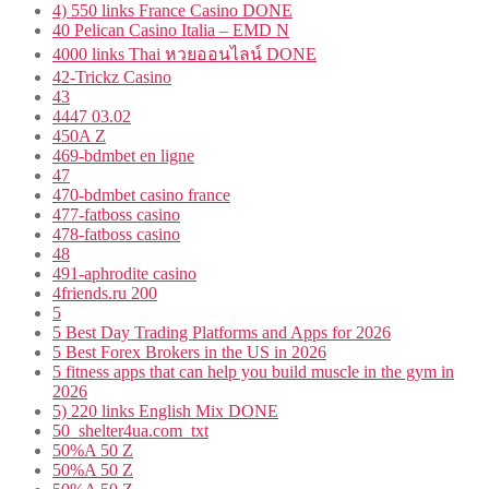
4) 550 links France Casino DONE
40 Pelican Casino Italia – EMD N
4000 links Thai หวยออนไลน์ DONE
42-Trickz Casino
43
4447 03.02
450A Z
469-bdmbet en ligne
47
470-bdmbet casino france
477-fatboss casino
478-fatboss casino
48
491-aphrodite casino
4friends.ru 200
5
5 Best Day Trading Platforms and Apps for 2026
5 Best Forex Brokers in the US in 2026
5 fitness apps that can help you build muscle in the gym in
2026
5) 220 links English Mix DONE
50_shelter4ua.com_txt
50%A 50 Z
50%A 50 Z