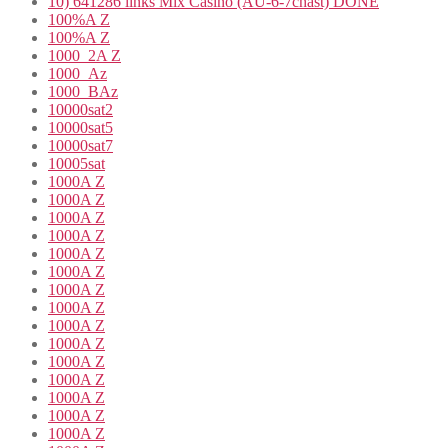
10) 641286 links Mix Casino (AU-6-7chast) DONE
100%A Z
100%A Z
1000_2A Z
1000_Az
1000_BAz
10000sat2
10000sat5
10000sat7
10005sat
1000A Z
1000A Z
1000A Z
1000A Z
1000A Z
1000A Z
1000A Z
1000A Z
1000A Z
1000A Z
1000A Z
1000A Z
1000A Z
1000A Z
1000A Z