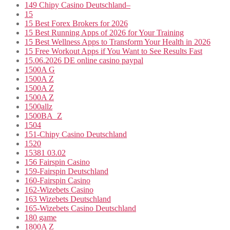
149 Chipy Casino Deutschland–
15
15 Best Forex Brokers for 2026
15 Best Running Apps of 2026 for Your Training
15 Best Wellness Apps to Transform Your Health in 2026
15 Free Workout Apps if You Want to See Results Fast
15.06.2026 DE online casino paypal
1500A G
1500A Z
1500A Z
1500A Z
1500allz
1500BA_Z
1504
151-Chipy Casino Deutschland
1520
15381 03.02
156 Fairspin Casino
159-Fairspin Deutschland
160-Fairspin Casino
162-Wizebets Casino
163 Wizebets Deutschland
165-Wizebets Casino Deutschland
180 game
1800A Z