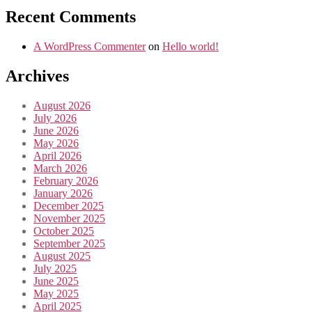
Recent Comments
A WordPress Commenter
on
Hello world!
Archives
August 2026
July 2026
June 2026
May 2026
April 2026
March 2026
February 2026
January 2026
December 2025
November 2025
October 2025
September 2025
August 2025
July 2025
June 2025
May 2025
April 2025