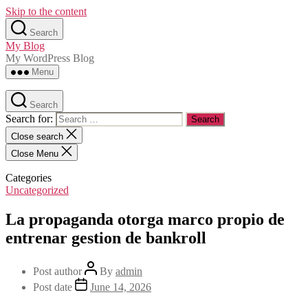
Skip to the content
Search
My Blog
My WordPress Blog
Menu
Search
Search for:
Close search
Close Menu
Categories
Uncategorized
La propaganda otorga marco propio de
entrenar gestion de bankroll
Post author
By
admin
Post date
June 14, 2026