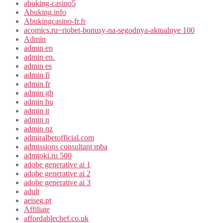
abuking-casino5
Abuking.info
Abukingcasino-fr.fr
acomics.ru~riobet-bonusy-na-segodnya-aktualnye 100
Admin
admin en
admin en.
admin es
admin fi
admin fr
admin gb
admin hu
admin it
admin n
admin nz
admiralbetofficial.com
admissions consultant mba
admtoki.ru 500
adobe generative ai 1
adobe generative ai 2
adobe generative ai 3
adult
aeiseg.pt
Affiliate
affordablechef.co.uk