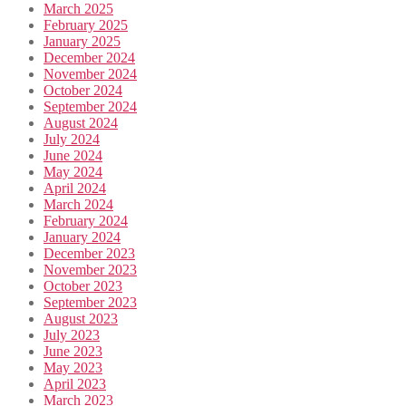
March 2025
February 2025
January 2025
December 2024
November 2024
October 2024
September 2024
August 2024
July 2024
June 2024
May 2024
April 2024
March 2024
February 2024
January 2024
December 2023
November 2023
October 2023
September 2023
August 2023
July 2023
June 2023
May 2023
April 2023
March 2023