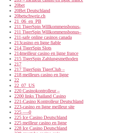
20bet
20Bet Deutschland
20betschweiz.ch
21_06_en_PB
211 TigerSpin Willkommensbonus-
211 TigerSpin Willkommensbonus–
211-safe online casinos canada
213casino en ligne fiable
214 TigerSpin Slots
214meilleur casino en ligne france
215 TigerSpin Zahlungsmethoden
217
217 TigerSpin TigerClub –
218 meilleurs casino en ligne
22
22_07_US
220 Casinokontrolleur –
2200 links Thailand Casino
221-Casino Kontrolleur Deutschland
223-casino en ligne meilleur site
225 —-0
225 Ice Casino Deutschland
225 meilleur casino en ligne
228 Ice Casino Deutschland