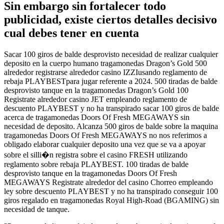
Sin embargo sin fortalecer todo
publicidad, existe ciertos detalles decisivo
cual debes tener en cuenta
Sacar 100 giros de balde desprovisto necesidad de realizar cualquier
deposito en la cuerpo humano tragamonedas Dragon’s Gold 500
alrededor registrarse alrededor casino IZZIusando reglamento de
rebaja PLAYBESTpara jugar referente a 2024. 500 tiradas de balde
desprovisto tanque en la tragamonedas Dragon’s Gold 100
Registrate alrededor casino JET empleando reglamento de
descuento PLAYBEST y no ha transpirado sacar 100 giros de balde
acerca de tragamonedas Doors Of Fresh MEGAWAYS sin
necesidad de deposito. Alcanza 500 giros de balde sobre la maquina
tragamonedas Doors Of Fresh MEGAWAYS no nos referimos a
obligado elaborar cualquier deposito una vez que se va a apoyar
sobre el silli�n registra sobre el casino FRESH utilizando
reglamento sobre rebaja PLAYBEST. 100 tiradas de balde
desprovisto tanque en la tragamonedas Doors Of Fresh
MEGAWAYS Registrate alrededor del casino Chorreo empleando
ley sobre descuento PLAYBEST y no ha transpirado conseguir 100
giros regalado en tragamonedas Royal High-Road (BGAMING) sin
necesidad de tanque.