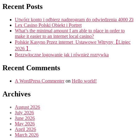
Recent Posts
Utwórz konto i odbierz nadprogram do odwiedzenia 4000 Zł
Lex Casino Polski Obiekt i Portret
What’s the minimal amount I am able to place in order to
make it easier to an internet local casino?
Polskie Kasyno Przez internet ️ Ustawowe Witryny【Lipiec
2026 】
Bezzwłoczne logowanie jak i również rozrywka
Recent Comments
A WordPress Commenter
on
Hello world!
Archives
August 2026
July 2026
June 2026
May 2026
April 2026
March 2026