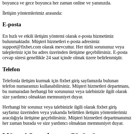
boyunca ve gece boyunca her zaman online ve yanınızda.
İletişim yöntemlerimiz arasında:
E-posta
En hızlı ve etkili iletişim yöntemi olarak e-posta hizmetimiz
bulunmaktadır. Müşteri hizmetleri e-posta adresimiz
support@fixbet.com olarak mevcuttur. Her türlü sorununuz veya
talepleriniz için bu adres üzerinden iletişime geçebilirsiniz. E-posta
cevap süresi genellikle 24 saat içinde olmak üzere belirlenmiştir.
Telefon
Telefonla iletişim kurmak için fixbet giriş sayfamızda bulunan
telefon numaramızı kullanabilirsiniz. Müşteri hizmetleri departmanı,
bu numaradan herhangi bir sorununuz veya talebinizle ilgili olarak
size yardımcı olmaktan memnuniyet duyar.
Herhangi bir sorunuz veya talebinizle ilgili olarak fixbet giriş
sayfamız üzerinden veya yukarıda belirtilen iletişim yöntemlerimiz
aracılığıyla iletişime geçebilirsiniz. Müşteri hizmetleri departmanımız
her zaman burada ve size yardımcı olmaktan memnuniyet duyar.