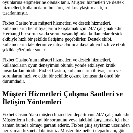
oyunlarına erişmelerine olanak tanır. Müşteri hizmetleri ve destek
hizmetleri, kullanıcıların bu süreçleri kolaylaştırmak için
tasarlanmıştır.
Fixbet Casino’nun müşteri hizmetleri ve destek hizmetleri,
kullanıcıların her ihtiyaçlarını karşılamak için 24/7 çalışmaktadır.
Herhangi bir sorun ya da sorun yaşandığında, kullanıcılar destek
ekibiyle hızlı bir şekilde iletişime geçebilirler. Destek ekibi,
kullanıcıların taleplerini ve ihtiyaçlarını anlayarak en hızlı ve etkili
şekilde çözümler sunar.
Fixbet Casino’nun müşteri hizmetleri ve destek hizmetleri,
kullanıcıların oyun deneyimini olumlu yönde etkileyen kritik
unsurlardan biridir. Fixbet Casino, kullanıcıların ihtiyaçlarını ve
sorunlarını hızlı ve etkin bir şekilde çözme konusunda öncü bir
durumdadır.
Müşteri Hizmetleri Çalışma Saatleri ve
İletişim Yöntemleri
Fixbet Casino’daki müşteri hizmetleri departmanı 24/7 çalışmaktadır.
Müşterilerin herhangi bir sorununu veya talebini karşılamak için her
zaman burada olmayı garanti ederiz. Fixbet giriş sayfamız üzerinden
her zaman hizmet alabilirsiniz. Müşteri hizmetleri departmanı, gün