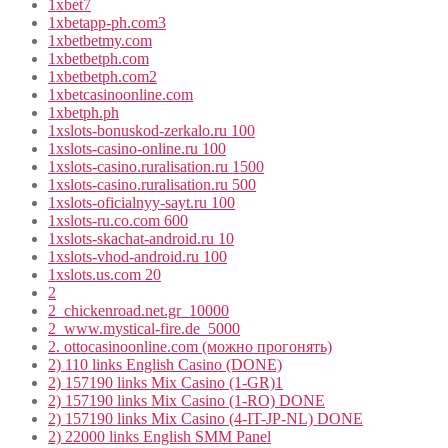
1xbet7
1xbetapp-ph.com3
1xbetbetmy.com
1xbetbetph.com
1xbetbetph.com2
1xbetcasinoonline.com
1xbetph.ph
1xslots-bonuskod-zerkalo.ru 100
1xslots-casino-online.ru 100
1xslots-casino.ruralisation.ru 1500
1xslots-casino.ruralisation.ru 500
1xslots-oficialnyy-sayt.ru 100
1xslots-ru.co.com 600
1xslots-skachat-android.ru 10
1xslots-vhod-android.ru 100
1xslots.us.com 20
2
2_chickenroad.net.gr_10000
2_www.mystical-fire.de_5000
2. ottocasinoonline.com (можно прогонять)
2) 110 links English Casino (DONE)
2) 157190 links Mix Casino (1-GR)1
2) 157190 links Mix Casino (1-RO) DONE
2) 157190 links Mix Casino (4-IT-JP-NL) DONE
2) 22000 links English SMM Panel