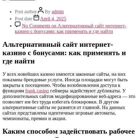
Post author
By
admin
Post date
April 4, 2025
No Comments
on Альтернативный сайт интернет-
казино с бонусами: как применять и где найти
Альтернативный сайт интернет-
казино с бонусами: как применять и
где найти
У всех новейших казино имеются законные сайты, на них
показаны брендовые услуги. Иногда площадки могут быть
закрыты к посещению. Чтобы возобновления доступа к
функциям
frank casino
геймеры задействуют дубликаты. У
дополнительных сайтов модифицированные веб-адреса — это
позволяет им без труда избегать блокировки. В другом
альтернативные сайты не разнятся от главной. На данных
сайтах представлены идентичные игровые автоматы,
чемпионаты, премии и акции.
Каким способом задействовать рабочее