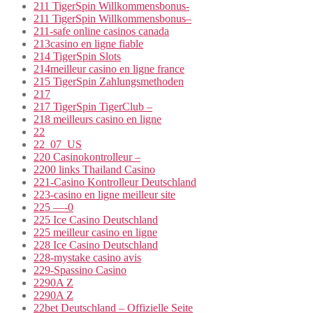
211 TigerSpin Willkommensbonus-
211 TigerSpin Willkommensbonus–
211-safe online casinos canada
213casino en ligne fiable
214 TigerSpin Slots
214meilleur casino en ligne france
215 TigerSpin Zahlungsmethoden
217
217 TigerSpin TigerClub –
218 meilleurs casino en ligne
22
22_07_US
220 Casinokontrolleur –
2200 links Thailand Casino
221-Casino Kontrolleur Deutschland
223-casino en ligne meilleur site
225 —-0
225 Ice Casino Deutschland
225 meilleur casino en ligne
228 Ice Casino Deutschland
228-mystake casino avis
229-Spassino Casino
2290A Z
2290A Z
22bet Deutschland – Offizielle Seite