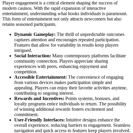
Player engagement is a critical element shaping the success of
modern casinos. With the rapid expansion of interactive
entertainment, understanding what hooks individuals is paramount.
This form of entertainment not only attracts newcomers but also
retains seasoned participants.
Dynamic Gameplay:
The thrill of unpredictable outcomes
captures attention and encourages repeated participation.
Features that allow for variability in results keep players
intrigued.
Social Interaction:
Many contemporary platforms facilitate
community connection. Players appreciate sharing
experiences with peers, enhancing enjoyment and
competition.
Accessible Entertainment:
The convenience of engaging
from various devices makes participation simple and
appealing. Players can enjoy their favorite activities anytime,
contributing to ongoing interest.
Rewards and Incentives:
Points systems, bonuses, and
loyalty programs entice individuals to return. The possibility
of winning additional rewards fosters excitement and
commitment.
User-Friendly Interfaces:
Intuitive designs enhance the
overall experience, reducing barriers to engagement. Seamless
navigation and quick access to features keep players involved.