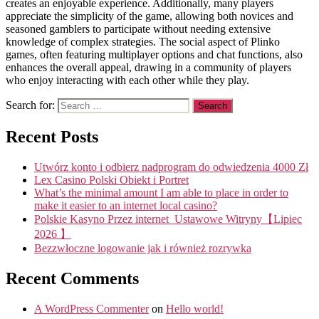
creates an enjoyable experience. Additionally, many players
appreciate the simplicity of the game, allowing both novices and
seasoned gamblers to participate without needing extensive
knowledge of complex strategies. The social aspect of Plinko
games, often featuring multiplayer options and chat functions, also
enhances the overall appeal, drawing in a community of players
who enjoy interacting with each other while they play.
Search for:
Recent Posts
Utwórz konto i odbierz nadprogram do odwiedzenia 4000 Zł
Lex Casino Polski Obiekt i Portret
What’s the minimal amount I am able to place in order to
make it easier to an internet local casino?
Polskie Kasyno Przez internet ️ Ustawowe Witryny【Lipiec
2026 】
Bezzwłoczne logowanie jak i również rozrywka
Recent Comments
A WordPress Commenter
on
Hello world!