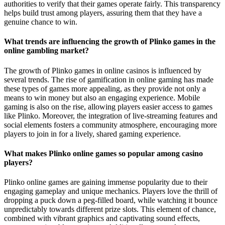
authorities to verify that their games operate fairly. This transparency
helps build trust among players, assuring them that they have a
genuine chance to win.
What trends are influencing the growth of Plinko games in the
online gambling market?
The growth of Plinko games in online casinos is influenced by
several trends. The rise of gamification in online gaming has made
these types of games more appealing, as they provide not only a
means to win money but also an engaging experience. Mobile
gaming is also on the rise, allowing players easier access to games
like Plinko. Moreover, the integration of live-streaming features and
social elements fosters a community atmosphere, encouraging more
players to join in for a lively, shared gaming experience.
What makes Plinko online games so popular among casino
players?
Plinko online games are gaining immense popularity due to their
engaging gameplay and unique mechanics. Players love the thrill of
dropping a puck down a peg-filled board, while watching it bounce
unpredictably towards different prize slots. This element of chance,
combined with vibrant graphics and captivating sound effects,