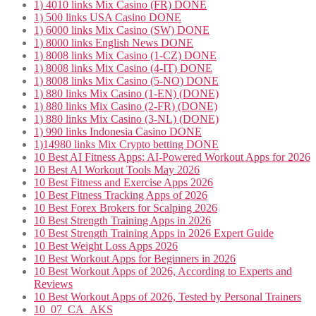
1) 4010 links Mix Casino (FR) DONE
1) 500 links USA Casino DONE
1) 6000 links Mix Casino (SW) DONE
1) 8000 links English News DONE
1) 8008 links Mix Casino (1-CZ) DONE
1) 8008 links Mix Casino (4-IT) DONE
1) 8008 links Mix Casino (5-NO) DONE
1) 880 links Mix Casino (1-EN) (DONE)
1) 880 links Mix Casino (2-FR) (DONE)
1) 880 links Mix Casino (3-NL) (DONE)
1) 990 links Indonesia Casino DONE
1)14980 links Mix Crypto betting DONE
10 Best AI Fitness Apps: AI-Powered Workout Apps for 2026
10 Best AI Workout Tools May 2026
10 Best Fitness and Exercise Apps 2026
10 Best Fitness Tracking Apps of 2026
10 Best Forex Brokers for Scalping 2026
10 Best Strength Training Apps in 2026
10 Best Strength Training Apps in 2026 Expert Guide
10 Best Weight Loss Apps 2026
10 Best Workout Apps for Beginners in 2026
10 Best Workout Apps of 2026, According to Experts and
Reviews
10 Best Workout Apps of 2026, Tested by Personal Trainers
10_07_CA_AKS