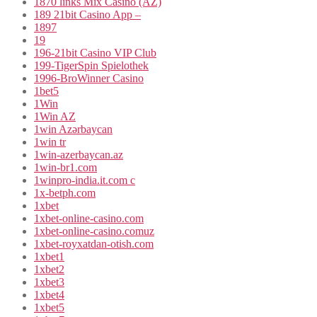
1870 links Mix Casino (AZ)
189 21bit Casino App –
1897
19
196-21bit Casino VIP Club
199-TigerSpin Spielothek
1996-BroWinner Casino
1bet5
1Win
1Win AZ
1win Azərbaycan
1win tr
1win-azerbaycan.az
1win-br1.com
1winpro-india.it.com c
1x-betph.com
1xbet
1xbet-online-casino.com
1xbet-online-casino.comuz
1xbet-royxatdan-otish.com
1xbet1
1xbet2
1xbet3
1xbet4
1xbet5