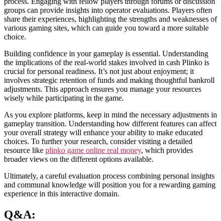
process. Engaging with fellow players through forums or discussion
groups can provide insights into operator evaluations. Players often
share their experiences, highlighting the strengths and weaknesses of
various gaming sites, which can guide you toward a more suitable
choice.
Building confidence in your gameplay is essential. Understanding
the implications of the real-world stakes involved in cash Plinko is
crucial for personal readiness. It’s not just about enjoyment; it
involves strategic retention of funds and making thoughtful bankroll
adjustments. This approach ensures you manage your resources
wisely while participating in the game.
As you explore platforms, keep in mind the necessary adjustments in
gameplay transition. Understanding how different features can affect
your overall strategy will enhance your ability to make educated
choices. To further your research, consider visiting a detailed
resource like
plinko game online real money
, which provides
broader views on the different options available.
Ultimately, a careful evaluation process combining personal insights
and communal knowledge will position you for a rewarding gaming
experience in this interactive domain.
Q&A: