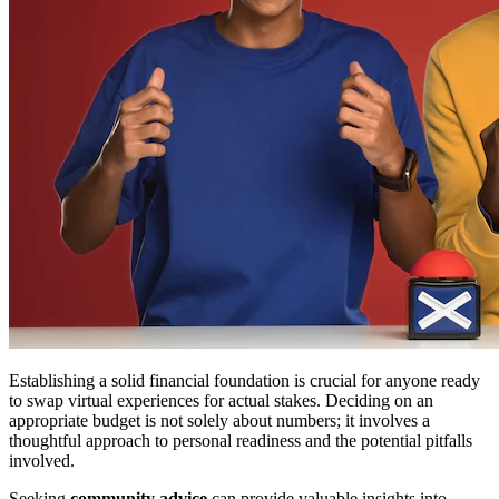
Establishing a solid financial foundation is crucial for anyone ready
to swap virtual experiences for actual stakes. Deciding on an
appropriate budget is not solely about numbers; it involves a
thoughtful approach to personal readiness and the potential pitfalls
involved.
Seeking
community advice
can provide valuable insights into