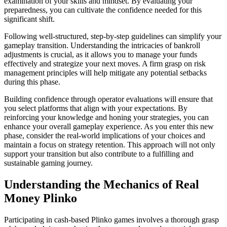
examination of your skills and mindset. By evaluating your
preparedness, you can cultivate the confidence needed for this
significant shift.
Following well-structured, step-by-step guidelines can simplify your
gameplay transition. Understanding the intricacies of bankroll
adjustments is crucial, as it allows you to manage your funds
effectively and strategize your next moves. A firm grasp on risk
management principles will help mitigate any potential setbacks
during this phase.
Building confidence through operator evaluations will ensure that
you select platforms that align with your expectations. By
reinforcing your knowledge and honing your strategies, you can
enhance your overall gameplay experience. As you enter this new
phase, consider the real-world implications of your choices and
maintain a focus on strategy retention. This approach will not only
support your transition but also contribute to a fulfilling and
sustainable gaming journey.
Understanding the Mechanics of Real
Money Plinko
Participating in cash-based Plinko games involves a thorough grasp