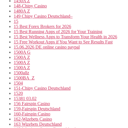
1450A Z
148-Chipy Casino
1480A Z
149 Chipy Casino Deutschland–
15
15 Best Forex Brokers for 2026
15 Best Running Apps of 2026 for Your Training
15 Best Wellness Apps to Transform Your Health in 2026
15 Free Workout Apps if You Want to See Results Fast
15.06.2026 DE online casino paypal
1500A G
1500A Z
1500A Z
1500A Z
1500allz
1500BA_Z
1504
151-Chipy Casino Deutschland
1520
15381 03.02
156 Fairspin Casino
159-Fairspin Deutschland
160-Fairspin Casino
162-Wizebets Casino
163 Wizebets Deutschland