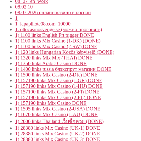
08_07_en_work
08.02.10
08.07.2026 онлайн казино в россии
1
1_lapapillote08.com_10000
1. ottocasinosverige.se (можно прогонять)
1) 1100 links English Frt trigger DONE
1) 1100 links Mix Casino (1-DK) (DONE)
1) 1100 links Mix Casino (2-SW) DONE
1) 120 links Hungarian Közös képviselő (DONE)
1) 1320 links Mix Mix (THAI) DONE
1) 1350 links Arabic Casino DONE
1) 1400 links russia блэкспрут магазин DONE
1) 1500 links Mix Casino (2-DK) DONE
1) 157190 links Mix Casino (1-GR) DONE
1) 157190 links Mix Casino (1-HU) DONE
1) 157190 links Mix Casino (2-FI) DONE
1) 157190 links Mix Casino (2-PL) DONE
1) 157190 links Mix Casino DONE
1) 1595 links Mix Casino (2-USA) DONE
1) 1670 links Mix Casino (1-AU) DONE
1) 2000 links Thailand เว็บซื้อหวย (DONE)
1) 28380 links Mix Casino (UK-1) DONE
1) 28380 links Mix Casino (UK-2) DONE
1) 28380 links Mix Casino (UK-3) DONE