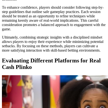
To enhance confidence, players should consider following step-by-
step guidelines that outline safe gameplay practices. Each session
should be treated as an opportunity to refine techniques while
remaining keenly aware of real-world implications. This careful
consideration promotes a balanced approach to engagement with the
game.
Ultimately, combining strategic insights with a disciplined mindset
allows players to enjoy their experience while minimizing potential
setbacks. By focusing on these methods, players can cultivate a
more satisfying interaction with skill-based betting environments.
Evaluating Different Platforms for Real
Cash Plinko