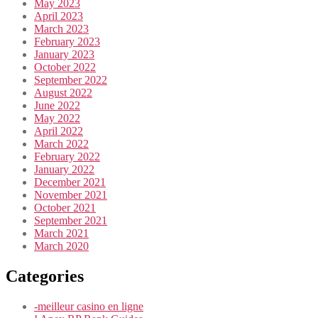
May 2023
April 2023
March 2023
February 2023
January 2023
October 2022
September 2022
August 2022
June 2022
May 2022
April 2022
March 2022
February 2022
January 2022
December 2021
November 2021
October 2021
September 2021
March 2021
March 2020
Categories
-meilleur casino en ligne