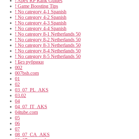
! Apex RP Rank Guides
! Game Boosting Tips
! No category 4-1 Spanish
! No category 4-2 Spanish
! No category 4-3 Spanish
! No category 4-4 Spanish
! No category 8-1 Netherlands 50
! No category 8-2 Netherlands 50
! No category 8-3 Netherlands 50
! No category 8-4 Netherlands 50
! No category 8-5 Netherlands 50
! Без рубрики
002
007bsb.com
01
02
03_07_PL_AKS
03.02
04
04_07_IT_AKS
04tube.com
05
06
07
08_07_CA_AKS