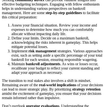
effective budgeting techniques. Engaging with fellow enthusiasts
helps in understanding various perspectives on bankroll
management. Here are some
step-by-step guidelines
to facilitate
this critical preparation:
Assess your financial situation. Review your income and
expenses to determine how much you can comfortably
allocate without impacting daily life.
Define your limits. Decide on a maximum bankroll,
acknowledging the risks inherent in gameplay. This helps
mitigate potential losses.
Implement
risk management
strategies. Various approaches
exist, such as setting aside a specific percentage of your total
bankroll for each session, ensuring responsible wagering.
Maintain
bankroll adjustments
. As wins or losses occur,
recalibrate your budget to reflect your current standing and
adapt your approach as necessary.
The transition to real stakes also involves a shift in mindset.
Remaining aware of the
real-world implications
of your decisions
can lead to more strategic play. By prioritizing
strategy retention
amidst the excitement of gameplay, you ensure that your decisions
remain informed rather than impulsive.
Don’t overlook
operator evaluations
. Understanding the