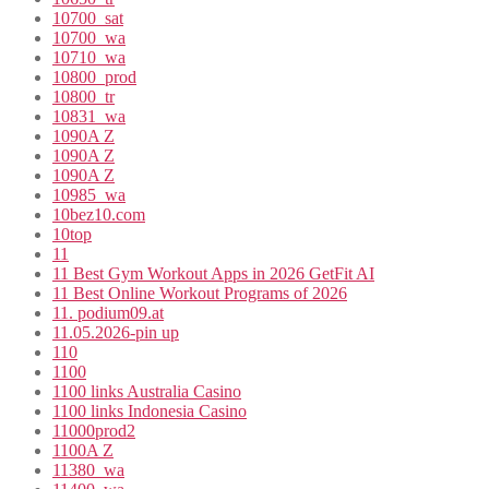
10700_sat
10700_wa
10710_wa
10800_prod
10800_tr
10831_wa
1090A Z
1090A Z
1090A Z
10985_wa
10bez10.com
10top
11
11 Best Gym Workout Apps in 2026 GetFit AI
11 Best Online Workout Programs of 2026
11. podium09.at
11.05.2026-pin up
110
1100
1100 links Australia Casino
1100 links Indonesia Casino
11000prod2
1100A Z
11380_wa