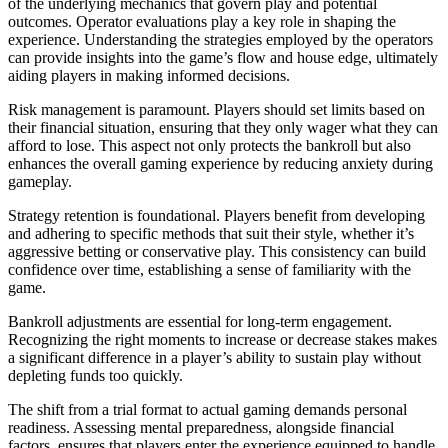
of the underlying mechanics that govern play and potential
outcomes. Operator evaluations play a key role in shaping the
experience. Understanding the strategies employed by the operators
can provide insights into the game’s flow and house edge, ultimately
aiding players in making informed decisions.
Risk management is paramount. Players should set limits based on
their financial situation, ensuring that they only wager what they can
afford to lose. This aspect not only protects the bankroll but also
enhances the overall gaming experience by reducing anxiety during
gameplay.
Strategy retention is foundational. Players benefit from developing
and adhering to specific methods that suit their style, whether it’s
aggressive betting or conservative play. This consistency can build
confidence over time, establishing a sense of familiarity with the
game.
Bankroll adjustments are essential for long-term engagement.
Recognizing the right moments to increase or decrease stakes makes
a significant difference in a player’s ability to sustain play without
depleting funds too quickly.
The shift from a trial format to actual gaming demands personal
readiness. Assessing mental preparedness, alongside financial
factors, ensures that players enter the experience equipped to handle