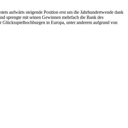
 stets aufwärts steigende Position erst um die Jahrhundertwende dank
o und sprengte mit seinen Gewinnen mehrfach die Bank des
ehr Glücksspielhochburgen in Europa, unter anderem aufgrund von