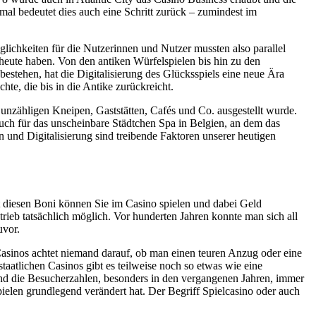
al bedeutet dies auch eine Schritt zurück – zumindest im
glichkeiten für die Nutzerinnen und Nutzer mussten also parallel
heute haben. Von den antiken Würfelspielen bis hin zu den
stehen, hat die Digitalisierung des Glücksspiels eine neue Ära
hte, die bis in die Antike zurückreicht.
n unzähligen Kneipen, Gaststätten, Cafés und Co. ausgestellt wurde.
 auch für das unscheinbare Städtchen Spa in Belgien, an dem das
 und Digitalisierung sind treibende Faktoren unserer heutigen
it diesen Boni können Sie im Casino spielen und dabei Geld
trieb tatsächlich möglich. Vor hunderten Jahren konnte man sich all
uvor.
-Casinos achtet niemand darauf, ob man einen teuren Anzug oder eine
taatlichen Casinos gibt es teilweise noch so etwas wie eine
 sind die Besucherzahlen, besonders in den vergangenen Jahren, immer
ielen grundlegend verändert hat. Der Begriff Spielcasino oder auch