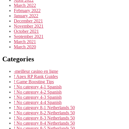
April 2022
March 2022
February 2022
January 2022
December 2021
November 2021
October 2021
September 2021
March 2021
March 2020
Categories
-meilleur casino en ligne
! Apex RP Rank Guides
! Game Boosting Tips
! No category 4-1 Spanish
! No category 4-2 Spanish
! No category 4-3 Spanish
! No category 4-4 Spanish
! No category 8-1 Netherlands 50
! No category 8-2 Netherlands 50
! No category 8-3 Netherlands 50
! No category 8-4 Netherlands 50
! No category 8-5 Netherlands 50