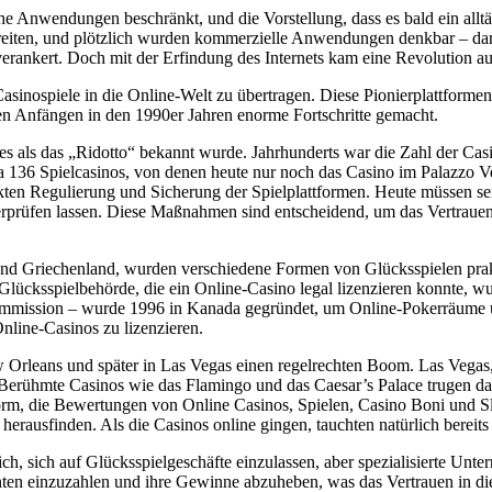
che Anwendungen beschränkt, und die Vorstellung, dass es bald ein all
breiten, und plötzlich wurden kommerzielle Anwendungen denkbar – darun
 verankert. Doch mit der Erfindung des Internets kam eine Revolution a
 Casinospiele in die Online-Welt zu übertragen. Diese Pionierplattform
en Anfängen in den 1990er Jahren enorme Fortschritte gemacht.
hes als das „Ridotto“ bekannt wurde. Jahrhunderts war die Zahl der Ca
twa 136 Spielcasinos, von denen heute nur noch das Casino im Palazzo 
ten Regulierung und Sicherung der Spielplattformen. Heute müssen ser
rprüfen lassen. Diese Maßnahmen sind entscheidend, um das Vertrauen d
und Griechenland, wurden verschiedene Formen von Glücksspielen prakti
te Glücksspielbehörde, die ein Online-Casino legal lizenzieren konnte,
ssion – wurde 1996 in Kanada gegründet, um Online-Pokerräume und 
Online-Casinos zu lizenzieren.
w Orleans und später in Las Vegas einen regelrechten Boom. Las Vegas, 
t. Berühmte Casinos wie das Flamingo und das Caesar’s Palace trugen 
rm, die Bewertungen von Online Casinos, Spielen, Casino Boni und Slo
rausfinden. Als die Casinos online gingen, tauchten natürlich bereits
h, sich auf Glücksspielgeschäfte einzulassen, aber spezialisierte Unter
nten einzuzahlen und ihre Gewinne abzuheben, was das Vertrauen in die