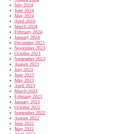
July 2024
June 2024
May 2024
April 2024
March 2024
February 2024
January 2024
December 2023
November 2023
October 2023
September 2023
August 2023
July 2023
June 2023
May 2023
April 2023
March 2023
February 2023
January 2023
October 2022
September 2022
August 2022
June 2022
May 2022