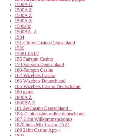
1500A G
1500A Z
1500A Z
1500A Z
1500allz
1500BA_Z
1504
151-Chipy Casino Deutschland
1520
15381 03.02
156 Fairspin Casino
159-Fairspin Deutschland
160-Fairspin Casino
162-Wizebets Casino
163 Wizebets Deutschland
165-Wizebets Casino Deutschland
180 game
1800A Z
1800BA Z
181 ZetCasino Deutschland –
183-21 bit casino online deutschland
187-21bit Willkommensbonus
1870 links Mix Casino (AZ)
189 21bit Casino App –
1897