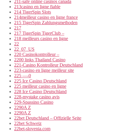
211-safe online casinos canada
213casino en ligne fiable
214 TigerSpin Slots
214meilleur casino en ligne france
215 TigerSpin Zahlungsmethoden
217
217 TigerSpin TigerClub –
218 meilleurs casino en ligne
22
22_07_US
220 Casinokontrolleur –
2200 links Thailand Casino
221-Casino Kontrolleur Deutschland
223-casino en ligne meilleur site
225 —-0
225 Ice Casino Deutschland
225 meilleur casino en ligne
228 Ice Casino Deutschland
228-mystake casino avis
229-Spassino Casino
2290A Z
2290A Z
22bet Deutschland – Offizielle Seite
22bet Schweiz
22bet-slovenia.com