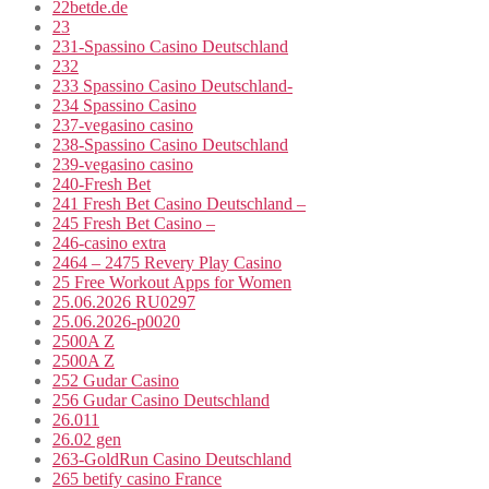
22betde.de
23
231-Spassino Casino Deutschland
232
233 Spassino Casino Deutschland-
234 Spassino Casino
237-vegasino casino
238-Spassino Casino Deutschland
239-vegasino casino
240-Fresh Bet
241 Fresh Bet Casino Deutschland –
245 Fresh Bet Casino –
246-casino extra
2464 – 2475 Revery Play Casino
25 Free Workout Apps for Women
25.06.2026 RU0297
25.06.2026-p0020
2500A Z
2500A Z
252 Gudar Casino
256 Gudar Casino Deutschland
26.011
26.02 gen
263-GoldRun Casino Deutschland
265 betify casino France