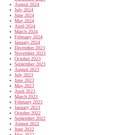
August 2024
July 2024
June 2024
May 2024
April 2024
March 2024
February 2024
January 2024
December 2023
November 2023
October 2023
September 2023
August 2023
July 2023
June 2023
May 2023
April 2023
March 2023
February 2023
January 2023
October 2022
September 2022
August 2022
June 2022
May 2022