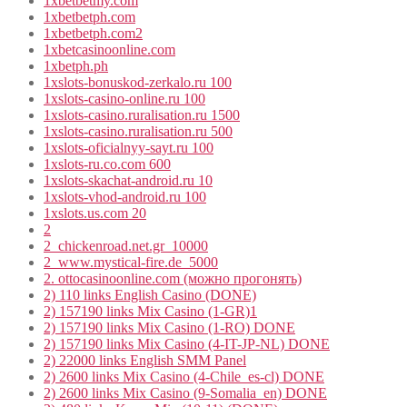
1xbetbetmy.com
1xbetbetph.com
1xbetbetph.com2
1xbetcasinoonline.com
1xbetph.ph
1xslots-bonuskod-zerkalo.ru 100
1xslots-casino-online.ru 100
1xslots-casino.ruralisation.ru 1500
1xslots-casino.ruralisation.ru 500
1xslots-oficialnyy-sayt.ru 100
1xslots-ru.co.com 600
1xslots-skachat-android.ru 10
1xslots-vhod-android.ru 100
1xslots.us.com 20
2
2_chickenroad.net.gr_10000
2_www.mystical-fire.de_5000
2. ottocasinoonline.com (можно прогонять)
2) 110 links English Casino (DONE)
2) 157190 links Mix Casino (1-GR)1
2) 157190 links Mix Casino (1-RO) DONE
2) 157190 links Mix Casino (4-IT-JP-NL) DONE
2) 22000 links English SMM Panel
2) 2600 links Mix Casino (4-Chile_es-cl) DONE
2) 2600 links Mix Casino (9-Somalia_en) DONE