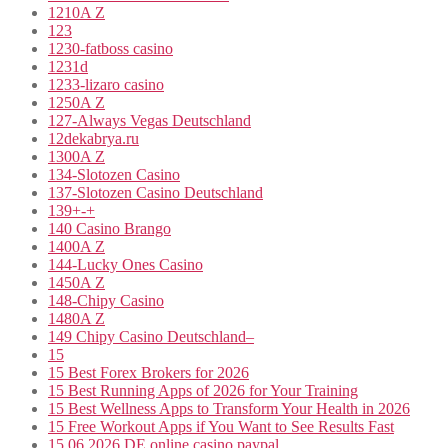
1210A Z
123
1230-fatboss casino
1231d
1233-lizaro casino
1250A Z
127-Always Vegas Deutschland
12dekabrya.ru
1300A Z
134-Slotozen Casino
137-Slotozen Casino Deutschland
139+-+
140 Casino Brango
1400A Z
144-Lucky Ones Casino
1450A Z
148-Chipy Casino
1480A Z
149 Chipy Casino Deutschland–
15
15 Best Forex Brokers for 2026
15 Best Running Apps of 2026 for Your Training
15 Best Wellness Apps to Transform Your Health in 2026
15 Free Workout Apps if You Want to See Results Fast
15.06.2026 DE online casino paypal