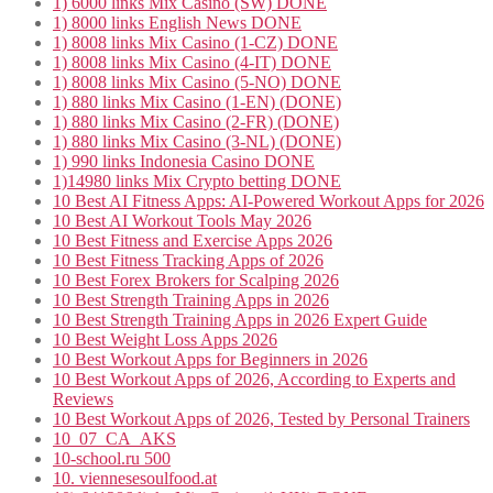
1) 6000 links Mix Casino (SW) DONE
1) 8000 links English News DONE
1) 8008 links Mix Casino (1-CZ) DONE
1) 8008 links Mix Casino (4-IT) DONE
1) 8008 links Mix Casino (5-NO) DONE
1) 880 links Mix Casino (1-EN) (DONE)
1) 880 links Mix Casino (2-FR) (DONE)
1) 880 links Mix Casino (3-NL) (DONE)
1) 990 links Indonesia Casino DONE
1)14980 links Mix Crypto betting DONE
10 Best AI Fitness Apps: AI-Powered Workout Apps for 2026
10 Best AI Workout Tools May 2026
10 Best Fitness and Exercise Apps 2026
10 Best Fitness Tracking Apps of 2026
10 Best Forex Brokers for Scalping 2026
10 Best Strength Training Apps in 2026
10 Best Strength Training Apps in 2026 Expert Guide
10 Best Weight Loss Apps 2026
10 Best Workout Apps for Beginners in 2026
10 Best Workout Apps of 2026, According to Experts and
Reviews
10 Best Workout Apps of 2026, Tested by Personal Trainers
10_07_CA_AKS
10-school.ru 500
10. viennesesoulfood.at