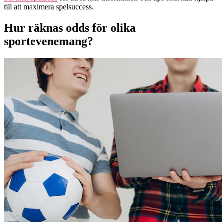
till att maximera spelsuccess.
Hur räknas odds för olika
sportevenemang?