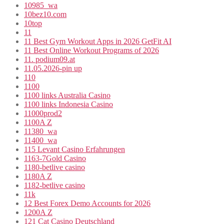
10985_wa
10bez10.com
10top
11
11 Best Gym Workout Apps in 2026 GetFit AI
11 Best Online Workout Programs of 2026
11. podium09.at
11.05.2026-pin up
110
1100
1100 links Australia Casino
1100 links Indonesia Casino
11000prod2
1100A Z
11380_wa
11400_wa
115 Levant Casino Erfahrungen
1163-7Gold Casino
1180-betlive casino
1180A Z
1182-betlive casino
11k
12 Best Forex Demo Accounts for 2026
1200A Z
121 Cat Casino Deutschland