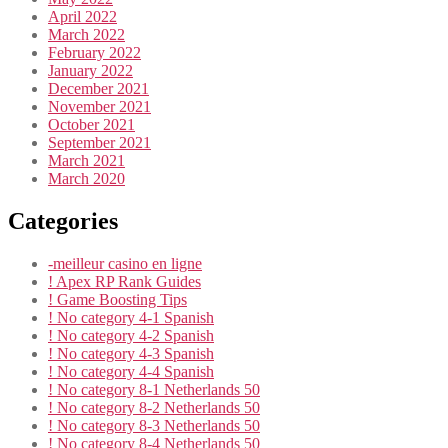
April 2022
March 2022
February 2022
January 2022
December 2021
November 2021
October 2021
September 2021
March 2021
March 2020
Categories
-meilleur casino en ligne
! Apex RP Rank Guides
! Game Boosting Tips
! No category 4-1 Spanish
! No category 4-2 Spanish
! No category 4-3 Spanish
! No category 4-4 Spanish
! No category 8-1 Netherlands 50
! No category 8-2 Netherlands 50
! No category 8-3 Netherlands 50
! No category 8-4 Netherlands 50