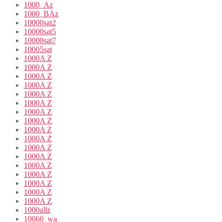
1000_Az
1000_BAz
10000sat2
10000sat5
10000sat7
10005sat
1000A Z
1000A Z
1000A Z
1000A Z
1000A Z
1000A Z
1000A Z
1000A Z
1000A Z
1000A Z
1000A Z
1000A Z
1000A Z
1000A Z
1000A Z
1000A Z
1000A Z
1000allz
10060_wa