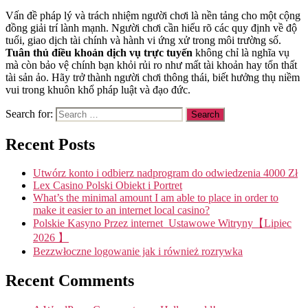
Vấn đề pháp lý và trách nhiệm người chơi là nền tảng cho một cộng
đồng giải trí lành mạnh. Người chơi cần hiểu rõ các quy định về độ
tuổi, giao dịch tài chính và hành vi ứng xử trong môi trường số.
Tuân thủ điều khoản dịch vụ trực tuyến
không chỉ là nghĩa vụ
mà còn bảo vệ chính bạn khỏi rủi ro như mất tài khoản hay tổn thất
tài sản ảo. Hãy trở thành người chơi thông thái, biết hưởng thụ niềm
vui trong khuôn khổ pháp luật và đạo đức.
Search for:
Recent Posts
Utwórz konto i odbierz nadprogram do odwiedzenia 4000 Zł
Lex Casino Polski Obiekt i Portret
What’s the minimal amount I am able to place in order to
make it easier to an internet local casino?
Polskie Kasyno Przez internet ️ Ustawowe Witryny【Lipiec
2026 】
Bezzwłoczne logowanie jak i również rozrywka
Recent Comments