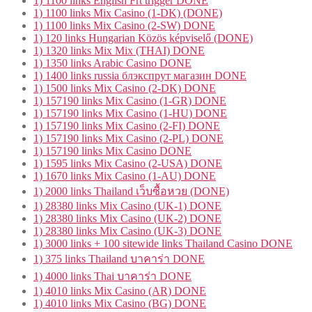
1) 1100 links English Frt trigger DONE
1) 1100 links Mix Casino (1-DK) (DONE)
1) 1100 links Mix Casino (2-SW) DONE
1) 120 links Hungarian Közös képviselő (DONE)
1) 1320 links Mix Mix (THAI) DONE
1) 1350 links Arabic Casino DONE
1) 1400 links russia блэкспрут магазин DONE
1) 1500 links Mix Casino (2-DK) DONE
1) 157190 links Mix Casino (1-GR) DONE
1) 157190 links Mix Casino (1-HU) DONE
1) 157190 links Mix Casino (2-FI) DONE
1) 157190 links Mix Casino (2-PL) DONE
1) 157190 links Mix Casino DONE
1) 1595 links Mix Casino (2-USA) DONE
1) 1670 links Mix Casino (1-AU) DONE
1) 2000 links Thailand เว็บซื้อหวย (DONE)
1) 28380 links Mix Casino (UK-1) DONE
1) 28380 links Mix Casino (UK-2) DONE
1) 28380 links Mix Casino (UK-3) DONE
1) 3000 links + 100 sitewide links Thailand Casino DONE
1) 375 links Thailand บาคาร่า DONE
1) 4000 links Thai บาคาร่า DONE
1) 4010 links Mix Casino (AR) DONE
1) 4010 links Mix Casino (BG) DONE