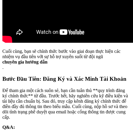
Cuối cùng, bạn sẽ chính thức bước vào giai đoạn thực hiện các
nhiệm vụ đầu tiên với sự hỗ trợ xuyên suốt từ đội ngũ
chuyên gia hướng dẫn
.
Bước Đầu Tiên: Đăng Ký và Xác Minh Tài Khoản
Để tham gia một cách suôn sẻ, bạn cần tuân thủ **quy trình đăng
ký chính thức** từ đầu. Trước hết, hãy nghiên cứu kỹ điều kiện và
tài liệu cần chuẩn bị. Sau đó, truy cập kênh đăng ký chính thức để
điền đầy đủ thông tin theo biểu mẫu. Cuối cùng, nộp hồ sơ và theo
dõi tình trạng phê duyệt qua email hoặc cổng thông tin được cung
cấp.
Q&A: