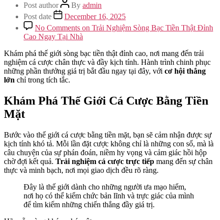
Post author
By
admin
Post date
December 16, 2025
No Comments
on Trải Nghiệm Sòng Bạc Tiền Thật Đỉnh
Cao Ngay Tại Nhà
Khám phá thế giới sòng bạc tiền thật đỉnh cao, nơi mang đến trải
nghiệm cá cược chân thực và đầy kịch tính. Hành trình chinh phục
những phần thưởng giá trị bắt đầu ngay tại đây, với
cơ hội thắng
lớn
chỉ trong tích tắc.
Khám Phá Thế Giới Cá Cược Bằng Tiền
Mặt
Bước vào thế giới cá cược bằng tiền mặt, bạn sẽ cảm nhận được sự
kịch tính khó tả. Mỗi lần đặt cược không chỉ là những con số, mà là
câu chuyện của sự phán đoán, niềm hy vọng và cảm giác hồi hộp
chờ đợi kết quả.
Trải nghiệm cá cược trực tiếp
mang đến sự chân
thực và minh bạch, nơi mọi giao dịch đều rõ ràng.
Đây là thế giới dành cho những người ưa mạo hiểm,
nơi họ có thể kiểm chức bản lĩnh và trực giác của mình
để tìm kiếm những chiến thắng đầy giá trị.