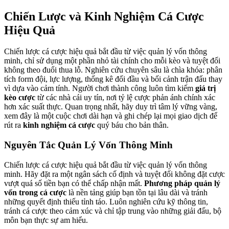
Chiến Lược và Kinh Nghiệm Cá Cược
Hiệu Quả
Chiến lược cá cược hiệu quả bắt đầu từ việc quản lý vốn thông
minh, chỉ sử dụng một phần nhỏ tài chính cho mỗi kèo và tuyệt đối
không theo đuổi thua lỗ. Nghiên cứu chuyên sâu là chìa khóa: phân
tích form đội, lực lượng, thống kê đối đầu và bối cảnh trận đấu thay
vì dựa vào cảm tính. Người chơi thành công luôn tìm kiếm
giá trị
kèo cược
từ các nhà cái uy tín, nơi tỷ lệ cược phản ánh chính xác
hơn xác suất thực. Quan trọng nhất, hãy duy trì tâm lý vững vàng,
xem đây là một cuộc chơi dài hạn và ghi chép lại mọi giao dịch để
rút ra
kinh nghiệm cá cược
quý báu cho bản thân.
Nguyên Tắc Quản Lý Vốn Thông Minh
Chiến lược cá cược hiệu quả bắt đầu từ việc quản lý vốn thông
minh. Hãy đặt ra một ngân sách cố định và tuyệt đối không đặt cược
vượt quá số tiền bạn có thể chấp nhận mất.
Phương pháp quản lý
vốn trong cá cược
là nền tảng giúp bạn tồn tại lâu dài và tránh
những quyết định thiếu tỉnh táo. Luôn nghiên cứu kỹ thông tin,
tránh cá cược theo cảm xúc và chỉ tập trung vào những giải đấu, bộ
môn bạn thực sự am hiểu.