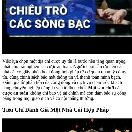
Việc lựa chọn một địa chỉ cược uy tín là bước nền tảng quan trọng
nhất cho trải nghiệm cá cược an toàn. Người chơi cần ưu tiên các
nhà cái có giấy phép hoạt động hợp pháp từ cơ quan quản lý có uy
tín, cùng chính sách bảo mật thông tin và thanh toán minh bạch.
Đánh giá từ phản hồi của cộng đồng và dịch vụ chăm sóc khách
hàng chuyên nghiệp cũng là yếu tố then chốt.
Một sân chơi cá
cược an toàn
không chỉ bảo vệ tài chính mà còn đảm bảo sự công
bằng trong mọi giao dịch và cơ hội thắng thưởng.
Tiêu Chí Đánh Giá Một Nhà Cái Hợp Pháp