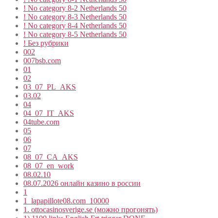
! No category 8-2 Netherlands 50
! No category 8-3 Netherlands 50
! No category 8-4 Netherlands 50
! No category 8-5 Netherlands 50
! Без рубрики
002
007bsb.com
01
02
03_07_PL_AKS
03.02
04
04_07_IT_AKS
04tube.com
05
06
07
08_07_CA_AKS
08_07_en_work
08.02.10
08.07.2026 онлайн казино в россии
1
1_lapapillote08.com_10000
1. ottocasinosverige.se (можно прогонять)