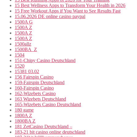
15 Best Wellness Apps to Transform Your Health in 2026
15 Free Workout Apps if You Want to See Results Fast
15.06.2026 DE online casino paypal
1500A G
1500A Z
1500A Z
1500A Z
1500allz
1500BA_Z
1504
151-Chipy Casino Deutschland
1520
15381 03.02
156 Fairspin Casino
159-Fairspin Deutschland
160-Fairspin Casino
162-Wizebets Casino
163 Wizebets Deutschland
165-Wizebets Casino Deutschland
180 game
1800A Z
1800BA Z
181 ZetCasino Deutschland –
183-21 bit casino online deutschland