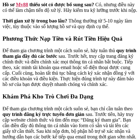
Hồ sơ
Mv88
thiếu sót có được bổ sung sau?
Có, nhưng điều này
có thể làm chậm tiến độ xử lý. Hãy kiểm tra kỹ lưỡng trước khi nộp.
Thời gian xử lý trong bao lâu?
Thông thường từ 5-10 ngày làm
việc, tùy thuộc vào số lượng hồ sơ và quy định cụ thể.
Phương Thức Nạp Tiền và Rút Tiền Hiệu Quả
Để tham gia chương trình một cách suôn sẻ, hãy tuân thủ
quy trình
tham gia đầy đủ các bước
sau. Trước hết, truy cập trang đăng ký
chính thức và điền chính xác mọi thông tin cá nhân bắt buộc. Tiếp
theo, xác minh tài khoản qua email hoặc số điện thoại được cung
cấp. Cuối cùng, hoàn tất thủ tục bằng cách ký xác nhận đồng ý với
các điều khoản và điều kiện. Thực hiện đúng trình tự này đảm bảo
hồ sơ của bạn được duyệt nhanh chóng và chính xác.
Khám Phá Kho Trò Chơi Đa Dạng
Để tham gia chương trình một cách suôn sẻ, bạn chỉ cần tuân theo
quy trình đăng ký trực tuyến đơn giản
sau. Trước tiên, hãy truy
cập website chính thức và tìm đến mục “Đăng ký tham gia”. Bạn
cần điền đầy đủ thông tin cá nhân vào form có sẵn và tải lên các
giấy tờ cần thiết. Sau khi nộp đơn, bộ phận hỗ trợ sẽ xác nhận và
hướng dẫn bạn các bước kế tiếp qua email trong thời gian sớm nhất.