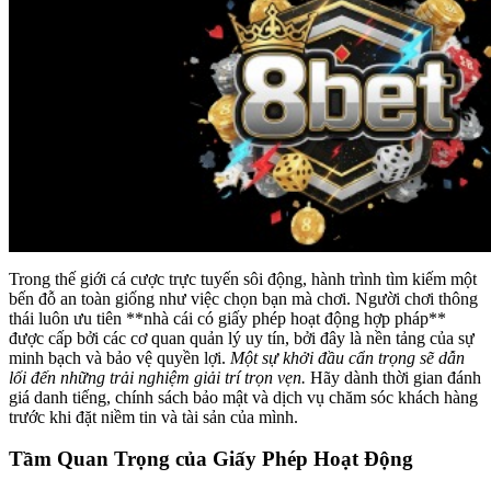
Trong thế giới cá cược trực tuyến sôi động, hành trình tìm kiếm một
bến đỗ an toàn giống như việc chọn bạn mà chơi. Người chơi thông
thái luôn ưu tiên **nhà cái có giấy phép hoạt động hợp pháp**
được cấp bởi các cơ quan quản lý uy tín, bởi đây là nền tảng của sự
minh bạch và bảo vệ quyền lợi.
Một sự khởi đầu cẩn trọng sẽ dẫn
lối đến những trải nghiệm giải trí trọn vẹn.
Hãy dành thời gian đánh
giá danh tiếng, chính sách bảo mật và dịch vụ chăm sóc khách hàng
trước khi đặt niềm tin và tài sản của mình.
Tầm Quan Trọng của Giấy Phép Hoạt Động