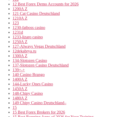
12 Best Forex Demo Accounts for 2026
1200A Z
121 Cat Casino Deutschland
1210A Z
123
1230-fatboss casino
1231d
1233-lizaro casino
1250A Z
127-Always Vegas Deutschland
12dekabrya.ru
1300A Z
134-Slotozen Casino
137-Slotozen Casino Deutschland
139+-+
140 Casino Brango
1400A Z
144-Lucky Ones Casino
1450A Z
148-Chipy Casino
1480A Z
149 Chipy Casino Deutschland–
15
15 Best Forex Brokers for 2026
15 Best Running Apps of 2026 for Your Training