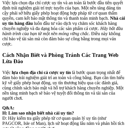
Việc lựa chọn địa chỉ cược uy tín và an toàn là bước đầu tiên quyết
định trải nghiệm giải trí trực tuyến của bạn. Một nền tảng đáng tin
cậy phải sở hữu giấy phép hoạt động hợp pháp từ cơ quan thẩm
quyền, cam kết bảo mật thông tin và thanh toán minh bạch.
Nhà cái
uy tín hàng đầu
luôn đầu tư vào dịch vụ chăm sóc khách hàng
chuyên nghiệp và đa dạng hóa các sản phẩm cá cược.
Hãy bắt đầu
hành trình của bạn từ một nền móng vững chắc.
Điều này không
chỉ bảo vệ tài sản mà còn đảm bảo sự công bằng trong mọi ván
cược.
Cách Nhận Biết và Phòng Tránh Các Trang Web
Lừa Đảo
Việc
lựa chọn địa chỉ cá cược uy tín
là bước quan trọng nhất để
đảm bảo trải nghiệm giải trí an toàn và công bằng. Bạn cần tìm hiểu
kỹ về giấy phép hoạt động, uy tín thương hiệu qua các đánh giá,
cùng chính sách bảo mật và hỗ trợ khách hàng chuyên nghiệp. Một
nền tảng minh bạch sẽ bảo vệ tuyệt đối thông tin và tài sản của
người chơi.
Q&A:
H: Làm sao nhận biết nhà cái uy tín?
Đ: Hãy kiểm tra giấy phép từ cơ quan quản lý uy tín (như
PAGCOR, Isle of Man), lịch sử hoạt động lâu năm và phản hồi tích