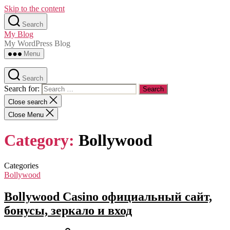
Skip to the content
Search
My Blog
My WordPress Blog
Menu
Search
Search for:
Close search
Close Menu
Category:
Bollywood
Categories
Bollywood
Bollywood Casino официальный сайт,
бонусы, зеркало и вход