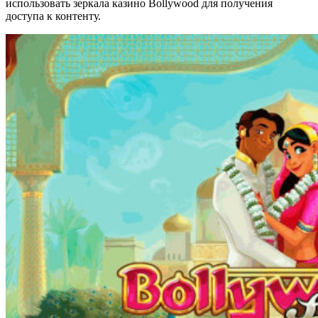
использовать зеркала казино Bollywood для получения
доступа к контенту.