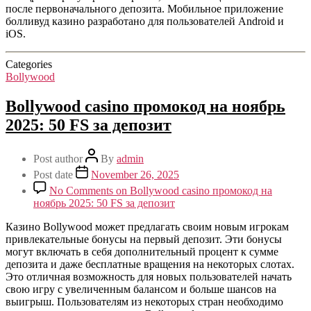
после первоначального депозита. Мобильное приложение
болливуд казино разработано для пользователей Android и
iOS.
Categories
Bollywood
Bollywood casino промокод на ноябрь
2025: 50 FS за депозит
Post author
By
admin
Post date
November 26, 2025
No Comments
on Bollywood casino промокод на
ноябрь 2025: 50 FS за депозит
Казино Bollywood может предлагать своим новым игрокам
привлекательные бонусы на первый депозит. Эти бонусы
могут включать в себя дополнительный процент к сумме
депозита и даже бесплатные вращения на некоторых слотах.
Это отличная возможность для новых пользователей начать
свою игру с увеличенным балансом и больше шансов на
выигрыш. Пользователям из некоторых стран необходимо