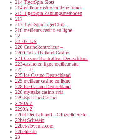
214 TigerSpin Slots
214meilleur casino en ligne france
215 TigerSpin Zahlungsmethoden
217
217 TigerSpin TigerClub –
218 meilleurs casino en ligne
22
22_07_US
220 Casinokontrolleur –
2200 links Thailand Casino
221-Casino Kontrolleur Deutschland
223-casino en ligne meilleur site
225 —-0
225 Ice Casino Deutschland
225 meilleur casino en ligne
228 Ice Casino Deutschland
228-mystake casino avis
229-Spassino Casino
2290A Z
2290A Z
22bet Deutschland – Offizielle Seite
22bet Schweiz
22bet-slovenia.com
22betde.de
23