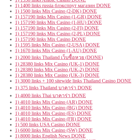
1) 1400 links russia блэкспрут магазин DONE
1) 1500 links Mix Casino (2-DK) DONE
1) 157190 links Mix Casino (1-GR) DONE
1) 157190 links Mix Casino (1-HU) DONE
1) 157190 links Mix Casino (2-FI) DONE
1) 157190 links Mix Casino (2-PL) DONE
1) 157190 links Mix Casino DONE
1) 1595 links Mix Casino (2-USA) DONE
1) 1670 links Mix Casino (1-AU) DONE
1) 2000 links Thailand เว็บซื้อหวย (DONE)
1) 28380 links Mix Casino (UK-1) DONE
1) 28380 links Mix Casino (UK-2) DONE
1) 28380 links Mix Casino (UK-3) DONE
1) 3000 links + 100 sitewide links Thailand Casino DONE
1) 375 links Thailand บาคาร่า DONE
1) 4000 links Thai บาคาร่า DONE
1) 4010 links Mix Casino (AR) DONE
1) 4010 links Mix Casino (BG) DONE
1) 4010 links Mix Casino (ES) DONE
1) 4010 links Mix Casino (FR) DONE
1) 500 links USA Casino DONE
1) 6000 links Mix Casino (SW) DONE
1) 8000 links English News DONE