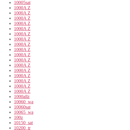
10005sat
1000A Z
1000A Z
1000A Z
1000A Z
1000A Z
1000A Z
1000A Z
1000A Z
1000A Z
1000A Z
1000A Z
1000A Z
1000A Z
1000A Z
1000A Z
1000A Z
1000A Z
1000allz
10060_wa
10060sat
10065_wa
100z
10150_sat
10200_tr