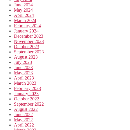
June 2024
May 2024
April 2024
March 2024
February 2024
January 2024
December 2023
November 2023
October 2023
September 2023
August 2023
July 2023
June 2023
May 2023
April 2023
March 2023
February 2023
January 2023
October 2022
September 2022
August 2022
June 2022
May 2022
April 2022