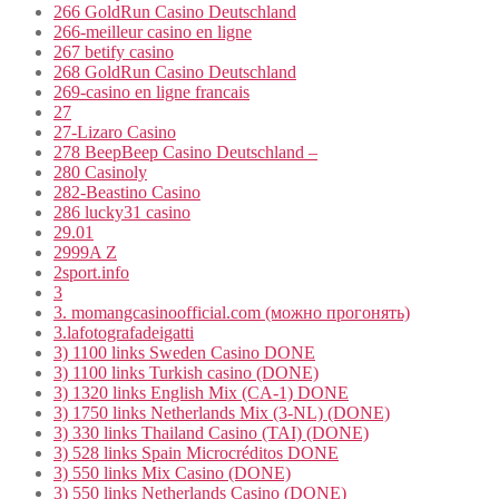
266 GoldRun Casino Deutschland
266-meilleur casino en ligne
267 betify casino
268 GoldRun Casino Deutschland
269-casino en ligne francais
27
27-Lizaro Casino
278 BeepBeep Casino Deutschland –
280 Casinoly
282-Beastino Casino
286 lucky31 casino
29.01
2999A Z
2sport.info
3
3. momangcasinoofficial.com (можно прогонять)
3.lafotografadeigatti
3) 1100 links Sweden Casino DONE
3) 1100 links Turkish casino (DONE)
3) 1320 links English Mix (CA-1) DONE
3) 1750 links Netherlands Mix (3-NL) (DONE)
3) 330 links Thailand Casino (TAI) (DONE)
3) 528 links Spain Microcréditos DONE
3) 550 links Mix Casino (DONE)
3) 550 links Netherlands Casino (DONE)