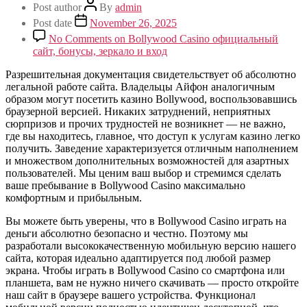
Post author
By
admin
Post date
November 26, 2025
No Comments
on Bollywood Casino официальный
сайт, бонусы, зеркало и вход
Разрешительная документация свидетельствует об абсолютно
легальной работе сайта. Владельцы Айфон аналогичным
образом могут посетить казино Bollywood, воспользовавшись
браузерной версией. Никаких затруднений, неприятных
сюрпризов и прочих трудностей не возникнет — не важно,
где вы находитесь, главное, что доступ к услугам казино легко
получить. Заведение характеризуется отличным наполнением
и множеством дополнительных возможностей для азартных
пользователей. Мы ценим ваш выбор и стремимся сделать
ваше пребывание в Bollywood Casino максимально
комфортным и прибыльным.
Вы можете быть уверены, что в Bollywood Casino играть на
деньги абсолютно безопасно и честно. Поэтому мы
разработали высококачественную мобильную версию нашего
сайта, которая идеально адаптируется под любой размер
экрана. Чтобы играть в Bollywood Casino со смартфона или
планшета, вам не нужно ничего скачивать — просто откройте
наш сайт в браузере вашего устройства. Функционал