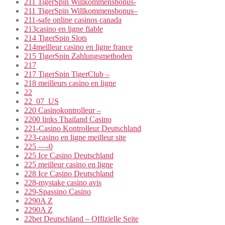
211 TigerSpin Willkommensbonus-
211 TigerSpin Willkommensbonus–
211-safe online casinos canada
213casino en ligne fiable
214 TigerSpin Slots
214meilleur casino en ligne france
215 TigerSpin Zahlungsmethoden
217
217 TigerSpin TigerClub –
218 meilleurs casino en ligne
22
22_07_US
220 Casinokontrolleur –
2200 links Thailand Casino
221-Casino Kontrolleur Deutschland
223-casino en ligne meilleur site
225 —-0
225 Ice Casino Deutschland
225 meilleur casino en ligne
228 Ice Casino Deutschland
228-mystake casino avis
229-Spassino Casino
2290A Z
2290A Z
22bet Deutschland – Offizielle Seite