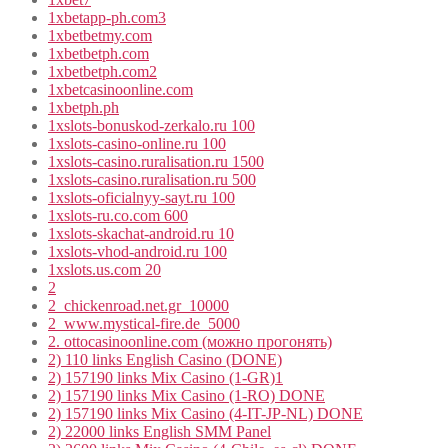
1xbetapp-ph.com3
1xbetbetmy.com
1xbetbetph.com
1xbetbetph.com2
1xbetcasinoonline.com
1xbetph.ph
1xslots-bonuskod-zerkalo.ru 100
1xslots-casino-online.ru 100
1xslots-casino.ruralisation.ru 1500
1xslots-casino.ruralisation.ru 500
1xslots-oficialnyy-sayt.ru 100
1xslots-ru.co.com 600
1xslots-skachat-android.ru 10
1xslots-vhod-android.ru 100
1xslots.us.com 20
2
2_chickenroad.net.gr_10000
2_www.mystical-fire.de_5000
2. ottocasinoonline.com (можно прогонять)
2) 110 links English Casino (DONE)
2) 157190 links Mix Casino (1-GR)1
2) 157190 links Mix Casino (1-RO) DONE
2) 157190 links Mix Casino (4-IT-JP-NL) DONE
2) 22000 links English SMM Panel