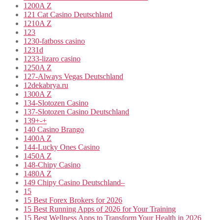
1200A Z
121 Cat Casino Deutschland
1210A Z
123
1230-fatboss casino
1231d
1233-lizaro casino
1250A Z
127-Always Vegas Deutschland
12dekabrya.ru
1300A Z
134-Slotozen Casino
137-Slotozen Casino Deutschland
139+-+
140 Casino Brango
1400A Z
144-Lucky Ones Casino
1450A Z
148-Chipy Casino
1480A Z
149 Chipy Casino Deutschland–
15
15 Best Forex Brokers for 2026
15 Best Running Apps of 2026 for Your Training
15 Best Wellness Apps to Transform Your Health in 2026