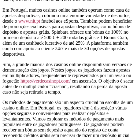
Em Portugal, muitos casinos online também operam como casa de
apostas desportivas, cobrindo uma enorme variedade de desportos,
desde o
www.nit.pt
futebol aos eSports. Também podem beneficiar
de promoções exclusivas para apostas desportivas, como bónus de
depósito e apostas grátis. Spinbara oferece um bónus de 100% no
primeiro depósito até 500 € + 200 rodadas grátis e 1 Bonus Crab,
além de um cashback lucrativo de até 25%. A plataforma também
conta com apoio ao cliente 24/7 e mais de 30 opções de apostas
desportivas.
Sim, a grande maioria dos casinos online disponibilizam versões de
demonstração dos jogos. Nestes jogos, os jogadores fazem apostas
em multiplicadores, frequentemente representados por um avião ou
foguetão
https://verdecasinopt.com/
em ascensão. O objetivo é sacar
antes de o multiplicador “crashar“, resultando na perda da aposta
caso não seja retirada a tempo.
Os métodos de pagamento são um aspecto crucial na escolha de um
casino online. Em Portugal, os jogadores têm à disposição várias
opções seguras e convenientes para realizar depósitos e
levantamentos. Vamos explorar os métodos de pagamento mais
populares entre os jogadores portugueses. Os jogadores podem
receber um bónus sem depósito aquando do registo de conta,
recebendo créditos grátis sem precisar de fazer um depósito inicial.