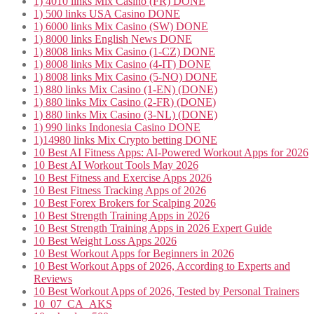
1) 4010 links Mix Casino (FR) DONE
1) 500 links USA Casino DONE
1) 6000 links Mix Casino (SW) DONE
1) 8000 links English News DONE
1) 8008 links Mix Casino (1-CZ) DONE
1) 8008 links Mix Casino (4-IT) DONE
1) 8008 links Mix Casino (5-NO) DONE
1) 880 links Mix Casino (1-EN) (DONE)
1) 880 links Mix Casino (2-FR) (DONE)
1) 880 links Mix Casino (3-NL) (DONE)
1) 990 links Indonesia Casino DONE
1)14980 links Mix Crypto betting DONE
10 Best AI Fitness Apps: AI-Powered Workout Apps for 2026
10 Best AI Workout Tools May 2026
10 Best Fitness and Exercise Apps 2026
10 Best Fitness Tracking Apps of 2026
10 Best Forex Brokers for Scalping 2026
10 Best Strength Training Apps in 2026
10 Best Strength Training Apps in 2026 Expert Guide
10 Best Weight Loss Apps 2026
10 Best Workout Apps for Beginners in 2026
10 Best Workout Apps of 2026, According to Experts and
Reviews
10 Best Workout Apps of 2026, Tested by Personal Trainers
10_07_CA_AKS