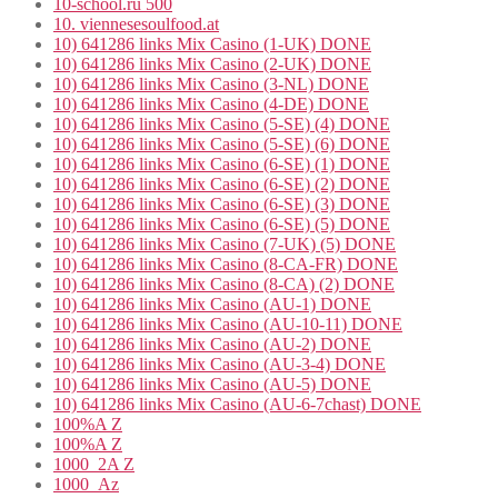
10-school.ru 500
10. viennesesoulfood.at
10) 641286 links Mix Casino (1-UK) DONE
10) 641286 links Mix Casino (2-UK) DONE
10) 641286 links Mix Casino (3-NL) DONE
10) 641286 links Mix Casino (4-DE) DONE
10) 641286 links Mix Casino (5-SE) (4) DONE
10) 641286 links Mix Casino (5-SE) (6) DONE
10) 641286 links Mix Casino (6-SE) (1) DONE
10) 641286 links Mix Casino (6-SE) (2) DONE
10) 641286 links Mix Casino (6-SE) (3) DONE
10) 641286 links Mix Casino (6-SE) (5) DONE
10) 641286 links Mix Casino (7-UK) (5) DONE
10) 641286 links Mix Casino (8-CA-FR) DONE
10) 641286 links Mix Casino (8-CA) (2) DONE
10) 641286 links Mix Casino (AU-1) DONE
10) 641286 links Mix Casino (AU-10-11) DONE
10) 641286 links Mix Casino (AU-2) DONE
10) 641286 links Mix Casino (AU-3-4) DONE
10) 641286 links Mix Casino (AU-5) DONE
10) 641286 links Mix Casino (AU-6-7chast) DONE
100%A Z
100%A Z
1000_2A Z
1000_Az