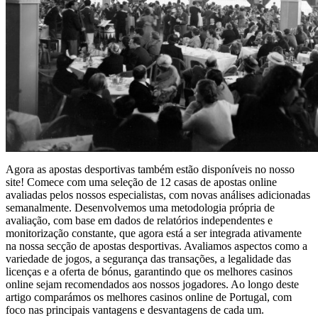
Agora as apostas desportivas também estão disponíveis no nosso
site! Comece com uma seleção de 12 casas de apostas online
avaliadas pelos nossos especialistas, com novas análises adicionadas
semanalmente. Desenvolvemos uma metodologia própria de
avaliação, com base em dados de relatórios independentes e
monitorização constante, que agora está a ser integrada ativamente
na nossa secção de apostas desportivas. Avaliamos aspectos como a
variedade de jogos, a segurança das transações, a legalidade das
licenças e a oferta de bónus, garantindo que os melhores casinos
online sejam recomendados aos nossos jogadores. Ao longo deste
artigo comparámos os melhores casinos online de Portugal, com
foco nas principais vantagens e desvantagens de cada um.