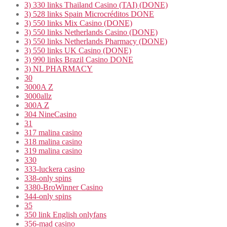
3) 330 links Thailand Casino (TAI) (DONE)
3) 528 links Spain Microcréditos DONE
3) 550 links Mix Casino (DONE)
3) 550 links Netherlands Casino (DONE)
3) 550 links Netherlands Pharmacy (DONE)
3) 550 links UK Casino (DONE)
3) 990 links Brazil Casino DONE
3) NL PHARMACY
30
3000A Z
3000allz
300A Z
304 NineCasino
31
317 malina casino
318 malina casino
319 malina casino
330
333-luckera casino
338-only spins
3380-BroWinner Casino
344-only spins
35
350 link English onlyfans
356-mad casino