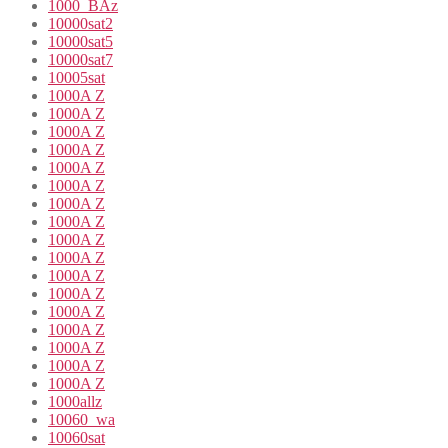
1000_BAz
10000sat2
10000sat5
10000sat7
10005sat
1000A Z
1000A Z
1000A Z
1000A Z
1000A Z
1000A Z
1000A Z
1000A Z
1000A Z
1000A Z
1000A Z
1000A Z
1000A Z
1000A Z
1000A Z
1000A Z
1000A Z
1000allz
10060_wa
10060sat