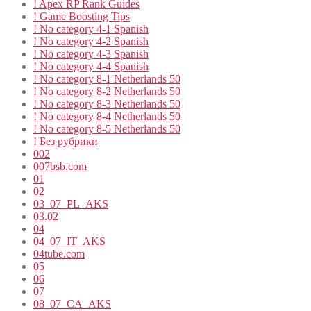
! Apex RP Rank Guides
! Game Boosting Tips
! No category 4-1 Spanish
! No category 4-2 Spanish
! No category 4-3 Spanish
! No category 4-4 Spanish
! No category 8-1 Netherlands 50
! No category 8-2 Netherlands 50
! No category 8-3 Netherlands 50
! No category 8-4 Netherlands 50
! No category 8-5 Netherlands 50
! Без рубрики
002
007bsb.com
01
02
03_07_PL_AKS
03.02
04
04_07_IT_AKS
04tube.com
05
06
07
08_07_CA_AKS