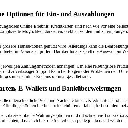
e Optionen für Ein- und Auszahlungen
ungsloses Online-Erlebnis. Kreditkarten sind nach wie vor eine beliebt
nkomplizierte Möglichkeit darstellen, Geld zu senden und zu empfangen.
größere Transaktionen genutzt wird. Allerdings kann die Bearbeitungszei
 Anbieter im Voraus zu prüfen. Darüber hinaus spielt die Auswahl an Wä
en jeweiligen Zahlungsmethoden abhängen. Um eine reibungslose Nutzung
er und zuverlässiger Support kann bei Fragen oder Problemen den Unt
r gesamtes Online-Erlebnis optimal gestaltet sind.
arten, E-Wallets und Banküberweisungen
e alle unterschiedliche Vor- und Nachteile bieten. Kreditkarten sind na
n. Allerdings können hierbei auch Gebühren anfallen, insbesondere bei
eit, da sie einfache Währungsoptionen und oft schnellere Transaktionsze
auf achten, dass auch hier die Sicherheitsaspekte gut bedacht werden.