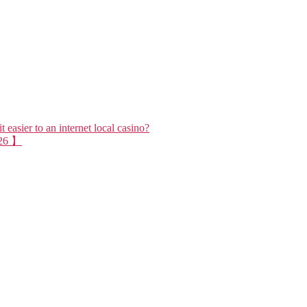
 easier to an internet local casino?
026 】