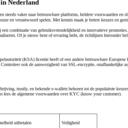
 in Nederland
 steeds vaker naar betrouwbare platforms, heldere voorwaarden en slimme
lkeuze en verantwoord spelen. Met kennis maak je betere keuzes en geni
j een combinatie van gebruiksvriendelijkheid en innovatieve promoties. 
aliseren. Of je nieuw bent of ervaring hebt, de richtlijnen hieronder he
pelautoriteit (KSA) licentie heeft of een andere betrouwbare Europese l
ebt. Controleer ook de aanwezigheid van SSL-encryptie, onafhankelijke
schrijving, trustly, en bekende e-wallets behoren tot de populairste ke
en en lees de algemene voorwaarden over KYC (know your customer).
nelheid uitbetalen
Veiligheid