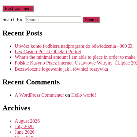
Search for:
Recent Posts
Utwórz konto i odbierz nadprogram do odwiedzenia 4000 Zł
Lex Casino Polski Obiekt i Portret
What’s the minimal amount I am able to place in order to make it
Polskie Kasyno Przez internet ️ Ustawowe Witryny【Lipiec 2
Bezzwłoczne logowanie jak i również rozrywka
Recent Comments
A WordPress Commenter
on
Hello world!
Archives
August 2026
July 2026
June 2026