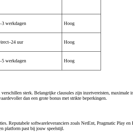
–3 werkdagen
Hoog
irect–24 uur
Hoog
–5 werkdagen
Hoog
rschillen sterk. Belangrijke clausules zijn inzetvereisten, maximale in
 waardevoller dan een grote bonus met strikte beperkingen.
romoties. Reputabele softwareleveranciers zoals NetEnt, Pragmatic Play
n platform past bij jouw speelstijl.