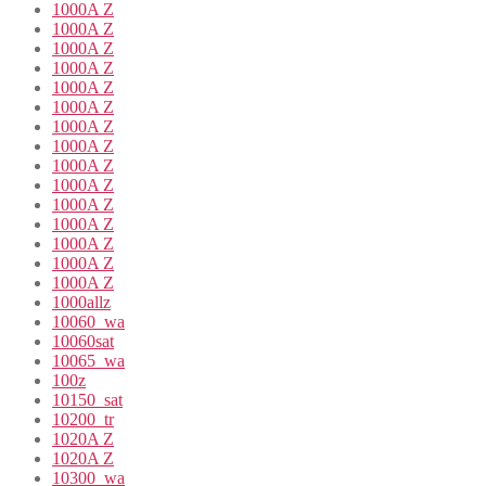
1000A Z
1000A Z
1000A Z
1000A Z
1000A Z
1000A Z
1000A Z
1000A Z
1000A Z
1000A Z
1000A Z
1000A Z
1000A Z
1000A Z
1000A Z
1000allz
10060_wa
10060sat
10065_wa
100z
10150_sat
10200_tr
1020A Z
1020A Z
10300_wa