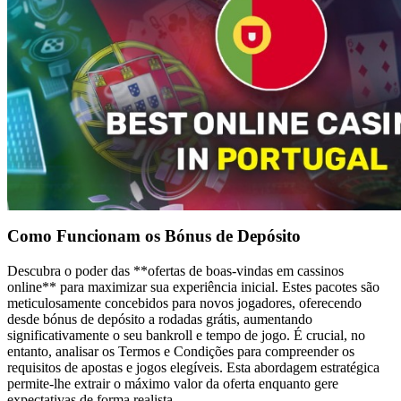
Como Funcionam os Bónus de Depósito
Descubra o poder das **ofertas de boas-vindas em cassinos
online** para maximizar sua experiência inicial. Estes pacotes são
meticulosamente concebidos para novos jogadores, oferecendo
desde bónus de depósito a rodadas grátis, aumentando
significativamente o seu bankroll e tempo de jogo. É crucial, no
entanto, analisar os Termos e Condições para compreender os
requisitos de apostas e jogos elegíveis. Esta abordagem estratégica
permite-lhe extrair o máximo valor da oferta enquanto gere
expectativas de forma realista.