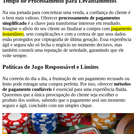
Tempo de Processamento para Levantamentos
Na sua jornada para concretizar uma venda, a confiança do cliente é
o bem mais valioso. Oferecer
processamento de pagamentos
simplificado
é a chave para transformar interesse em resultado.
Imagine o alívio do seu cliente ao finalizar a compra com
pagamento
instantâneo
, sem complicações e com a certeza de que seus dados
estão protegidos por criptografia de última geração. Essa experiência
ágil e segura não só fecha o negócio no momento decisivo, mas
também constrói uma reputação de seriedade, garantindo que ele
volte sempre.
Políticas de Jogo Responsável e Limites
Na correria do dia a dia, a frustração de um pagamento recusado ou
lento pode estragar uma compra perfeita. Por isso, oferecer
métodos
de pagamento confiáveis
é essencial para uma experiência fluida.
Queremos que a única preocupação do cliente seja escolher o
produto dos sonhos, sabendo que o pagamento será um momento
seguro e ágil, concluído com um simples clique.