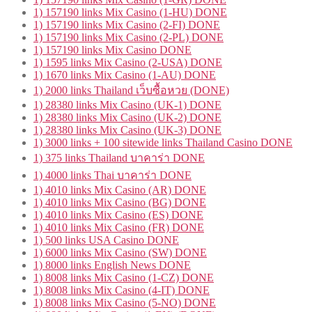
1) 157190 links Mix Casino (1-HU) DONE
1) 157190 links Mix Casino (2-FI) DONE
1) 157190 links Mix Casino (2-PL) DONE
1) 157190 links Mix Casino DONE
1) 1595 links Mix Casino (2-USA) DONE
1) 1670 links Mix Casino (1-AU) DONE
1) 2000 links Thailand เว็บซื้อหวย (DONE)
1) 28380 links Mix Casino (UK-1) DONE
1) 28380 links Mix Casino (UK-2) DONE
1) 28380 links Mix Casino (UK-3) DONE
1) 3000 links + 100 sitewide links Thailand Casino DONE
1) 375 links Thailand บาคาร่า DONE
1) 4000 links Thai บาคาร่า DONE
1) 4010 links Mix Casino (AR) DONE
1) 4010 links Mix Casino (BG) DONE
1) 4010 links Mix Casino (ES) DONE
1) 4010 links Mix Casino (FR) DONE
1) 500 links USA Casino DONE
1) 6000 links Mix Casino (SW) DONE
1) 8000 links English News DONE
1) 8008 links Mix Casino (1-CZ) DONE
1) 8008 links Mix Casino (4-IT) DONE
1) 8008 links Mix Casino (5-NO) DONE