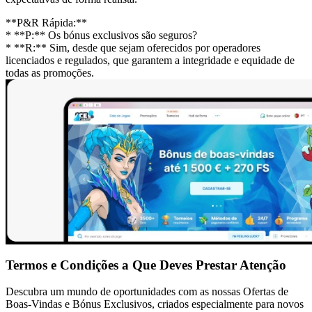
**P&R Rápida:**
* **P:** Os bónus exclusivos são seguros?
* **R:** Sim, desde que sejam oferecidos por operadores
licenciados e regulados, que garantem a integridade e equidade de
todas as promoções.
Termos e Condições a Que Deves Prestar Atenção
Descubra um mundo de oportunidades com as nossas Ofertas de
Boas-Vindas e Bónus Exclusivos, criados especialmente para novos