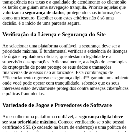
transparência nas taxas e a qualidade do atendimento ao cliente são
os faróis que guiam uma navegação tranquila. Priorize aquelas que
valorizam a
segurança de dados
, protegendo suas informações
como um tesouro. Escolher com estes critérios não é só uma
decisão, é o início de uma parceria segura.
Verificação da Licença e Segurança do Site
Ao selecionar uma plataforma confiável, a segurança deve ser a
prioridade máxima. É fundamental verificar a existência de licenças
de órgãos reguladores oficiais, que atestam a legalidade e a
supervisão das operações. Adicionalmente, a adoção de tecnologias
de criptografia de ponta protege os seus dados e transações
financeiras de acessos não autorizados. Esta combinação de
**licenciamento rigoroso e segurança digital** garante um ambiente
onde você pode operar com tranquilidade, sabendo que os seus
interesses estão devidamente protegidos contra ameaças cibernéticas
e práticas fraudulentas.
Variedade de Jogos e Provedores de Software
Ao escolher uma plataforma confiável, a
segurança digital deve
ser sua prioridade máxima
. Comece verificando se o site possui
certificado SSL (o cadeado na barra de endereço) e uma política de