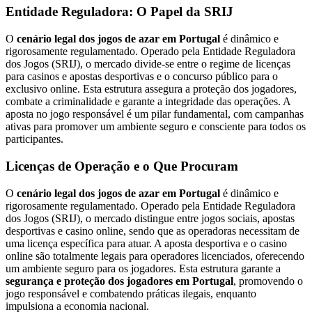
Entidade Reguladora: O Papel da SRIJ
O
cenário legal dos jogos de azar em Portugal
é dinâmico e
rigorosamente regulamentado. Operado pela Entidade Reguladora
dos Jogos (SRIJ), o mercado divide-se entre o regime de licenças
para casinos e apostas desportivas e o concurso público para o
exclusivo online. Esta estrutura assegura a proteção dos jogadores,
combate a criminalidade e garante a integridade das operações. A
aposta no jogo responsável é um pilar fundamental, com campanhas
ativas para promover um ambiente seguro e consciente para todos os
participantes.
Licenças de Operação e o Que Procuram
O
cenário legal dos jogos de azar em Portugal
é dinâmico e
rigorosamente regulamentado. Operado pela Entidade Reguladora
dos Jogos (SRIJ), o mercado distingue entre jogos sociais, apostas
desportivas e casino online, sendo que as operadoras necessitam de
uma licença específica para atuar. A aposta desportiva e o casino
online são totalmente legais para operadores licenciados, oferecendo
um ambiente seguro para os jogadores. Esta estrutura garante a
segurança e proteção dos jogadores em Portugal
, promovendo o
jogo responsável e combatendo práticas ilegais, enquanto
impulsiona a economia nacional.