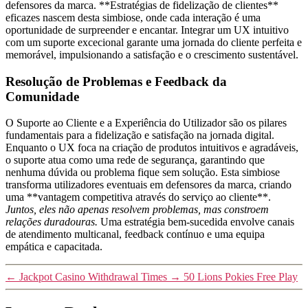
defensores da marca. **Estratégias de fidelização de clientes**
eficazes nascem desta simbiose, onde cada interação é uma
oportunidade de surpreender e encantar. Integrar um UX intuitivo
com um suporte excecional garante uma jornada do cliente perfeita e
memorável, impulsionando a satisfação e o crescimento sustentável.
Resolução de Problemas e Feedback da
Comunidade
O Suporte ao Cliente e a Experiência do Utilizador são os pilares
fundamentais para a fidelização e satisfação na jornada digital.
Enquanto o UX foca na criação de produtos intuitivos e agradáveis,
o suporte atua como uma rede de segurança, garantindo que
nenhuma dúvida ou problema fique sem solução. Esta simbiose
transforma utilizadores eventuais em defensores da marca, criando
uma **vantagem competitiva através do serviço ao cliente**.
Juntos, eles não apenas resolvem problemas, mas constroem
relações duradouras.
Uma estratégia bem-sucedida envolve canais
de atendimento multicanal, feedback contínuo e uma equipa
empática e capacitada.
←
Jackpot Casino Withdrawal Times
→
50 Lions Pokies Free Play