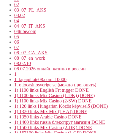
02
03_07_PL_AKS
03.02
04
04_07_IT_AKS
04tube.com
05
06
07
08_07_CA_AKS
08_07_en_work
08.02.10
08.07.2026 онлайн казино в россии
1
1_lapapillote08.com_10000
1. ottocasinosverige.se (можно прогонять)
1) 1100 links English Frt trigger DONE
1) 1100 links Mix Casino (1-DK) (DONE)
1) 1100 links Mix Casino (2-SW) DONE
1) 120 links Hungarian Közös képviselő (DONE)
1) 1320 links Mix Mix (THAI) DONE
1) 1350 links Arabic Casino DONE
1) 1400 links russia блэкспрут магазин DONE
1) 1500 links Mix Casino (2-DK) DONE
1) 157190 links Mix Casino (1-GR) DONE